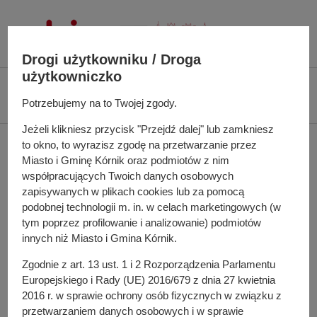
P
r
z
Drogi użytkowniku / Droga
e
użytkowniczko
j
Ś
Biuletyn Informacji Publicznej UMiG Kórnik
Zarządzenie nr 130/2024 z
d
c
Potrzebujemy na to Twojej zgody.
dnia 8 października 2024 r.
ź
i
d
Jeżeli klikniesz przycisk "Przejdź dalej" lub zamkniesz
e
Zarządzenie nr 130/2024
o
to okno, to wyrazisz zgodę na przetwarzanie przez
ż
Miasto i Gminę Kórnik oraz podmiotów z nim
t
k
z dnia 8 października
współpracujących Twoich danych osobowych
r
a
zapisywanych w plikach cookies lub za pomocą
e
2024 r.
n
podobnej technologii m. in. w celach marketingowych (w
ś
a
tym poprzez profilowanie i analizowanie) podmiotów
c
w
innych niż Miasto i Gmina Kórnik.
i
i
zmieniające zarządzenie w sprawie planu kontroli
Zgodnie z art. 13 ust. 1 i 2 Rozporządzenia Parlamentu
g
dotyczącego realizacji obowiązków przedsiębiorców
Europejskiego i Rady (UE) 2016/679 z dnia 27 kwietnia
a
prowadzących działalność w zakresie odbierania odpadów
2016 r. w sprawie ochrony osób fizycznych w związku z
c
komunalnych
przetwarzaniem danych osobowych i w sprawie