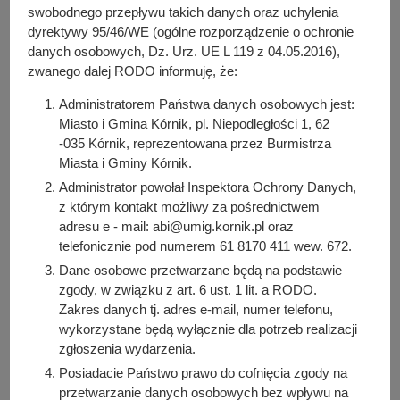
y
swobodnego przepływu takich danych oraz uchylenia
j
dyrektywy 95/46/WE (ogólne rozporządzenie o ochronie
Do pobrania
n
danych osobowych, Dz. Urz. UE L 119 z 04.05.2016),
a
PDF
-
Zarządzenie nr 130/2024 z dnia 8 października
zwanego dalej RODO informuję, że:
2024 r. (69.03 KB)
Administratorem Państwa danych osobowych jest:
Liczba pobrań: 10
Miasto i Gmina Kórnik, pl. Niepodległości 1, 62
-035 Kórnik, reprezentowana przez Burmistrza
Miasta i Gminy Kórnik.
Osoba odpowiedzialna za treść:
Administrator powołał Inspektora Ochrony Danych,
Anna Grzybek
z którym kontakt możliwy za pośrednictwem
adresu e - mail: abi@umig.kornik.pl oraz
Osoba odpowiedzialna za publikację:
telefonicznie pod numerem 61 8170 411 wew. 672.
Bartosz Przybylski
Dane osobowe przetwarzane będą na podstawie
Data wytworzenia:
zgody, w związku z art. 6 ust. 1 lit. a RODO.
2024-10-11 08:50:28
Zakres danych tj. adres e-mail, numer telefonu,
Data publikacji:
wykorzystane będą wyłącznie dla potrzeb realizacji
2024-10-11 08:51:35
zgłoszenia wydarzenia.
Data ostatniej modyfikacji:
Posiadacie Państwo prawo do cofnięcia zgody na
2024-10-11 08:51:35
przetwarzanie danych osobowych bez wpływu na