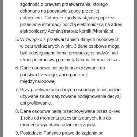
zgodność z prawem przetwarzania, którego
dokonano na podstawie zgody przed jej
cofnięciem. Cofnięcie zgody następuje poprzez
przesłanie informacji pocztą elektroniczną na adres
elektroniczny Administratora: kornik@kornik.pl
W związku z przetwarzaniem danych osobowych
w celu wskazanych w pkt. 3 dane osobowe mogą
Urząd Miasta i Gminy Kórnik
być udostępniane firmie prowadzącej nadzór nad
pl. Niepodległości 1
stroną internetową gminy tj. Nexus Interactive s.c.
62-035 Kórnik
Dane osobowe nie będą przekazywane do
państwa trzeciego, ani organizacji
Sprawdź także
międzynarodowej.
Przy przetwarzaniu danych osobowych nie będzie
używane zautomatyzowane podejmowanie decyzji,
ani profilowanie.
Śledź nas na
Dane osobowe będą przechowywane przez okres
1 roku od momentu przesłania danych, lub do
Facebook
Instagram
momentu wycofania udzielonej zgody.
Posiadacie Państwo prawo do żądania od