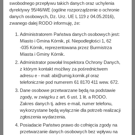
y
swobodnego przepływu takich danych oraz uchylenia
j
dyrektywy 95/46/WE (ogólne rozporządzenie o ochronie
n
danych osobowych, Dz. Urz. UE L 119 z 04.05.2016),
Osoba odpowiedzialna za treść:
zwanego dalej RODO informuję, że:
a
Aneta Nowak-Flaczyńska
Administratorem Państwa danych osobowych jest:
Osoba odpowiedzialna za publikację:
Miasto i Gmina Kórnik, pl. Niepodległości 1, 62
Julia Łabudek
-035 Kórnik, reprezentowana przez Burmistrza
Data wytworzenia:
Miasta i Gminy Kórnik.
2021-12-09 11:26:20
Administrator powołał Inspektora Ochrony Danych,
Data publikacji:
z którym kontakt możliwy za pośrednictwem
2021-12-09 11:28:50
adresu e - mail: abi@umig.kornik.pl oraz
telefonicznie pod numerem 61 8170 411 wew. 672.
Data ostatniej modyfikacji:
2021-12-09 11:28:50
Dane osobowe przetwarzane będą na podstawie
zgody, w związku z art. 6 ust. 1 lit. a RODO.
Zakres danych tj. adres e-mail, numer telefonu,
wykorzystane będą wyłącznie dla potrzeb realizacji
zgłoszenia wydarzenia.
Posiadacie Państwo prawo do cofnięcia zgody na
przetwarzanie danych osobowych bez wpływu na