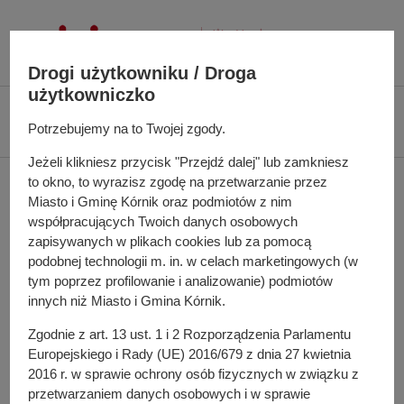
P
r
z
Drogi użytkowniku / Droga
e
użytkowniczko
j
Ś
Biuletyn Informacji Publicznej UMiG Kórnik
Zarządzenie nr 133/2021 z
d
c
Potrzebujemy na to Twojej zgody.
dnia 8 grudnia 2021 r.
ź
i
Jeżeli klikniesz przycisk "Przejdź dalej" lub zamkniesz
d
e
Zarządzenie nr 133/2021
to okno, to wyrazisz zgodę na przetwarzanie przez
o
ż
Miasto i Gminę Kórnik oraz podmiotów z nim
t
k
z dnia 8 grudnia 2021 r.
współpracujących Twoich danych osobowych
r
a
zapisywanych w plikach cookies lub za pomocą
e
n
podobnej technologii m. in. w celach marketingowych (w
ś
a
tym poprzez profilowanie i analizowanie) podmiotów
w sprawie: planu kontroli dotyczącego realizacji
c
innych niż Miasto i Gmina Kórnik.
w
obowiązków przedsiębiorców prowadzących działalność w
i
i
zakresie odbierania odpadów komunalnych
Zgodnie z art. 13 ust. 1 i 2 Rozporządzenia Parlamentu
g
Europejskiego i Rady (UE) 2016/679 z dnia 27 kwietnia
a
Pełna treść zarządzenia
2016 r. w sprawie ochrony osób fizycznych w związku z
c
przetwarzaniem danych osobowych i w sprawie
Załączniki do zarządzenia