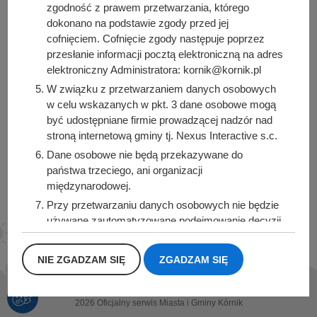
zgodność z prawem przetwarzania, którego
Urząd Miasta i Gminy Kórnik
dokonano na podstawie zgody przed jej
pl. Niepodległości 1
cofnięciem. Cofnięcie zgody następuje poprzez
62-035 Kórnik
przesłanie informacji pocztą elektroniczną na adres
elektroniczny Administratora: kornik@kornik.pl
Sprawdź także
W związku z przetwarzaniem danych osobowych
w celu wskazanych w pkt. 3 dane osobowe mogą
być udostępniane firmie prowadzącej nadzór nad
stroną internetową gminy tj. Nexus Interactive s.c.
Śledź nas na
Dane osobowe nie będą przekazywane do
państwa trzeciego, ani organizacji
Facebook
Instagram
międzynarodowej.
Przy przetwarzaniu danych osobowych nie będzie
używane zautomatyzowane podejmowanie decyzji,
ani profilowanie.
Dane osobowe będą przechowywane przez okres
NIE ZGADZAM SIĘ
ZGADZAM SIĘ
1 roku od momentu przesłania danych, lub do
momentu wycofania udzielonej zgody.
2026 Oficjalny serwis Miasta i Gminy Kórnik
Posiadacie Państwo prawo do żądania od