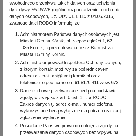
y
swobodnego przepływu takich danych oraz uchylenia
j
dyrektywy 95/46/WE (ogólne rozporządzenie o ochronie
Osoba odpowiedzialna za treść:
n
danych osobowych, Dz. Urz. UE L 119 z 04.05.2016),
Iwona Pawłowicz-Napieralska
zwanego dalej RODO informuję, że:
a
Osoba odpowiedzialna za publikację:
Administratorem Państwa danych osobowych jest:
Bartosz Przybylski
Miasto i Gmina Kórnik, pl. Niepodległości 1, 62
Data wytworzenia:
-035 Kórnik, reprezentowana przez Burmistrza
2022-09-27 12:54:24
Miasta i Gminy Kórnik.
Data publikacji:
Administrator powołał Inspektora Ochrony Danych,
2022-09-27 12:56:11
z którym kontakt możliwy za pośrednictwem
adresu e - mail: abi@umig.kornik.pl oraz
Data ostatniej modyfikacji:
telefonicznie pod numerem 61 8170 411 wew. 672.
2022-09-27 12:56:11
Dane osobowe przetwarzane będą na podstawie
zgody, w związku z art. 6 ust. 1 lit. a RODO.
Zakres danych tj. adres e-mail, numer telefonu,
wykorzystane będą wyłącznie dla potrzeb realizacji
zgłoszenia wydarzenia.
Posiadacie Państwo prawo do cofnięcia zgody na
przetwarzanie danych osobowych bez wpływu na