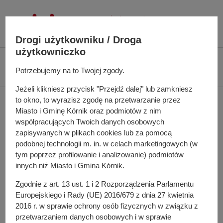
P
r
z
Drogi użytkowniku / Droga
e
użytkowniczko
j
Ś
Biuletyn Informacji Publicznej UMiG Kórnik
Zarządzenie nr 137/2022 z
d
c
Potrzebujemy na to Twojej zgody.
dnia 21 września 2022 r.
ź
i
Jeżeli klikniesz przycisk "Przejdź dalej" lub zamkniesz
d
e
Zarządzenie nr 137/2022
to okno, to wyrazisz zgodę na przetwarzanie przez
o
ż
Miasto i Gminę Kórnik oraz podmiotów z nim
t
k
z dnia 21 września 2022
współpracujących Twoich danych osobowych
r
a
zapisywanych w plikach cookies lub za pomocą
e
r.
n
podobnej technologii m. in. w celach marketingowych (w
ś
a
tym poprzez profilowanie i analizowanie) podmiotów
c
innych niż Miasto i Gmina Kórnik.
w
i
i
w sprawie: udzielenia upoważnienia dla dyrektora Ośrodka
Zgodnie z art. 13 ust. 1 i 2 Rozporządzenia Parlamentu
g
Pomocy Społecznej w Kórniku
Europejskiego i Rady (UE) 2016/679 z dnia 27 kwietnia
a
2016 r. w sprawie ochrony osób fizycznych w związku z
Pełna treść zarządzenia
c
przetwarzaniem danych osobowych i w sprawie