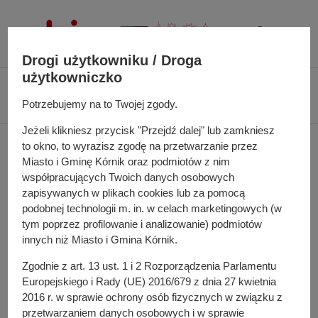
P
r
z
Drogi użytkowniku / Droga
e
użytkowniczko
j
Ś
Biuletyn Informacji Publicznej UMiG Kórnik
Zarządzenie nr 141/2024 z
d
c
Potrzebujemy na to Twojej zgody.
dnia 28 października 2024 r.
ź
i
d
Jeżeli klikniesz przycisk "Przejdź dalej" lub zamkniesz
e
Zarządzenie nr 141/2024
o
to okno, to wyrazisz zgodę na przetwarzanie przez
ż
Miasto i Gminę Kórnik oraz podmiotów z nim
t
k
z dnia 28 października
współpracujących Twoich danych osobowych
r
a
zapisywanych w plikach cookies lub za pomocą
e
2024 r.
n
podobnej technologii m. in. w celach marketingowych (w
ś
a
tym poprzez profilowanie i analizowanie) podmiotów
c
w
innych niż Miasto i Gmina Kórnik.
i
i
w sprawie: zmieniające zarządzenie w sprawie powołania
Zgodnie z art. 13 ust. 1 i 2 Rozporządzenia Parlamentu
g
Komisji do spraw przejęcia nieruchomości położonej w
Europejskiego i Rady (UE) 2016/679 z dnia 27 kwietnia
a
Kórniku, obejmującej działki oznaczone w ewidencji
2016 r. w sprawie ochrony osób fizycznych w związku z
c
gruntów nr 228/3, 227, 226/3, 226/5 oraz nr 226/2 (część
przetwarzaniem danych osobowych i w sprawie