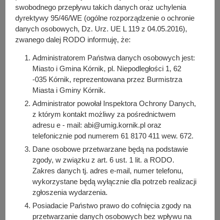
y
działki).
swobodnego przepływu takich danych oraz uchylenia
j
dyrektywy 95/46/WE (ogólne rozporządzenie o ochronie
n
danych osobowych, Dz. Urz. UE L 119 z 04.05.2016),
Do pobrania
a
zwanego dalej RODO informuję, że:
PDF
-
Zarządzenie nr 141/2024 z dnia 28 października
Administratorem Państwa danych osobowych jest:
2024 r. (211.52 KB)
Miasto i Gmina Kórnik, pl. Niepodległości 1, 62
Liczba pobrań: 8
-035 Kórnik, reprezentowana przez Burmistrza
Miasta i Gminy Kórnik.
Administrator powołał Inspektora Ochrony Danych,
Osoba odpowiedzialna za treść:
z którym kontakt możliwy za pośrednictwem
Beata Pawłowicz-Żak
adresu e - mail: abi@umig.kornik.pl oraz
telefonicznie pod numerem 61 8170 411 wew. 672.
Osoba odpowiedzialna za publikację:
Julia Łabudek
Dane osobowe przetwarzane będą na podstawie
zgody, w związku z art. 6 ust. 1 lit. a RODO.
Data wytworzenia:
Zakres danych tj. adres e-mail, numer telefonu,
2024-10-29 14:38:03
wykorzystane będą wyłącznie dla potrzeb realizacji
Data publikacji:
zgłoszenia wydarzenia.
2024-10-29 14:40:33
Posiadacie Państwo prawo do cofnięcia zgody na
przetwarzanie danych osobowych bez wpływu na
Data ostatniej modyfikacji: