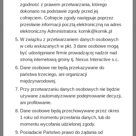
2024-10-29 14:40:33
zgodność z prawem przetwarzania, którego
dokonano na podstawie zgody przed jej
cofnięciem. Cofnięcie zgody następuje poprzez
przesłanie informacji pocztą elektroniczną na adres
elektroniczny Administratora: kornik@kornik.pl
W związku z przetwarzaniem danych osobowych
w celu wskazanych w pkt. 3 dane osobowe mogą
być udostępniane firmie prowadzącej nadzór nad
Urząd Miasta i Gminy Kórnik
stroną internetową gminy tj. Nexus Interactive s.c.
pl. Niepodległości 1
Dane osobowe nie będą przekazywane do
62-035 Kórnik
państwa trzeciego, ani organizacji
międzynarodowej.
Sprawdź także
Przy przetwarzaniu danych osobowych nie będzie
używane zautomatyzowane podejmowanie decyzji,
ani profilowanie.
Dane osobowe będą przechowywane przez okres
Śledź nas na
1 roku od momentu przesłania danych, lub do
momentu wycofania udzielonej zgody.
Facebook
Instagram
Posiadacie Państwo prawo do żądania od