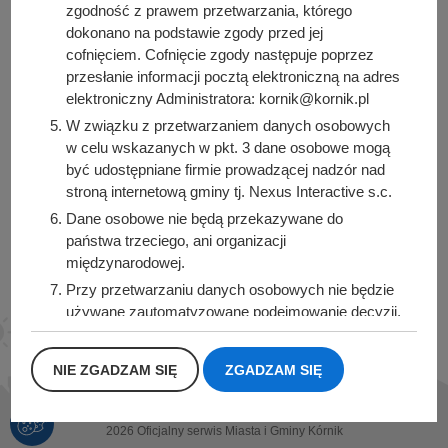
zgodność z prawem przetwarzania, którego
Urząd Miasta i Gminy Kórnik
dokonano na podstawie zgody przed jej
pl. Niepodległości 1
cofnięciem. Cofnięcie zgody następuje poprzez
62-035 Kórnik
przesłanie informacji pocztą elektroniczną na adres
elektroniczny Administratora: kornik@kornik.pl
Sprawdź także
W związku z przetwarzaniem danych osobowych
w celu wskazanych w pkt. 3 dane osobowe mogą
być udostępniane firmie prowadzącej nadzór nad
stroną internetową gminy tj. Nexus Interactive s.c.
Śledź nas na
Dane osobowe nie będą przekazywane do
państwa trzeciego, ani organizacji
Facebook
Instagram
międzynarodowej.
Przy przetwarzaniu danych osobowych nie będzie
używane zautomatyzowane podejmowanie decyzji,
ani profilowanie.
Dane osobowe będą przechowywane przez okres
NIE ZGADZAM SIĘ
ZGADZAM SIĘ
1 roku od momentu przesłania danych, lub do
momentu wycofania udzielonej zgody.
Posiadacie Państwo prawo do żądania od
2026 Oficjalny serwis Miasta i Gminy Kórnik