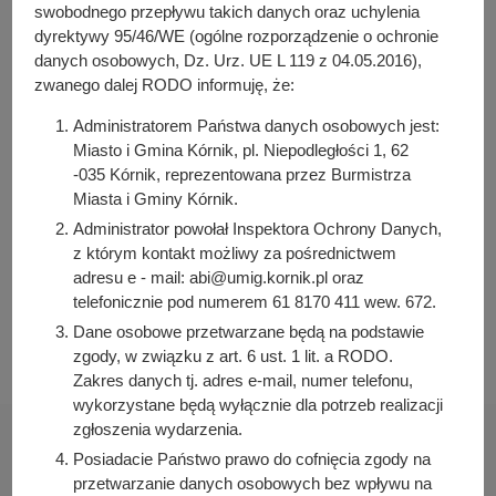
Pełna treść zarządzenia
y
swobodnego przepływu takich danych oraz uchylenia
j
dyrektywy 95/46/WE (ogólne rozporządzenie o ochronie
n
danych osobowych, Dz. Urz. UE L 119 z 04.05.2016),
Osoba odpowiedzialna za treść:
zwanego dalej RODO informuję, że:
a
Irena Siwecka
Administratorem Państwa danych osobowych jest:
Osoba odpowiedzialna za publikację:
Miasto i Gmina Kórnik, pl. Niepodległości 1, 62
Bartosz Przybylski
-035 Kórnik, reprezentowana przez Burmistrza
Data wytworzenia:
Miasta i Gminy Kórnik.
2022-10-12 08:07:03
Administrator powołał Inspektora Ochrony Danych,
Data publikacji:
z którym kontakt możliwy za pośrednictwem
2022-10-12 08:07:48
adresu e - mail: abi@umig.kornik.pl oraz
telefonicznie pod numerem 61 8170 411 wew. 672.
Data ostatniej modyfikacji:
2022-10-12 08:07:48
Dane osobowe przetwarzane będą na podstawie
zgody, w związku z art. 6 ust. 1 lit. a RODO.
Zakres danych tj. adres e-mail, numer telefonu,
wykorzystane będą wyłącznie dla potrzeb realizacji
zgłoszenia wydarzenia.
Posiadacie Państwo prawo do cofnięcia zgody na
przetwarzanie danych osobowych bez wpływu na