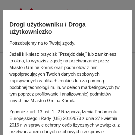
P
r
z
Drogi użytkowniku / Droga
e
użytkowniczko
j
Ś
Biuletyn Informacji Publicznej UMiG Kórnik
Zarządzenie nr 142/2022 z
d
c
Potrzebujemy na to Twojej zgody.
dnia 28 września 2022 r.
ź
i
Jeżeli klikniesz przycisk "Przejdź dalej" lub zamkniesz
d
e
Zarządzenie nr 142/2022
to okno, to wyrazisz zgodę na przetwarzanie przez
o
ż
Miasto i Gminę Kórnik oraz podmiotów z nim
t
k
z dnia 28 września 2022
współpracujących Twoich danych osobowych
r
a
zapisywanych w plikach cookies lub za pomocą
e
r.
n
podobnej technologii m. in. w celach marketingowych (w
ś
a
tym poprzez profilowanie i analizowanie) podmiotów
c
innych niż Miasto i Gmina Kórnik.
w
i
i
w sprawie: zmiany zarządzenia nr 37/2019 z dnia 14
Zgodnie z art. 13 ust. 1 i 2 Rozporządzenia Parlamentu
g
marca 2019 r. w sprawie składu osobowego Społecznej
Europejskiego i Rady (UE) 2016/679 z dnia 27 kwietnia
a
Komisji Mieszkaniowej i Regulaminu jej działania
2016 r. w sprawie ochrony osób fizycznych w związku z
c
przetwarzaniem danych osobowych i w sprawie