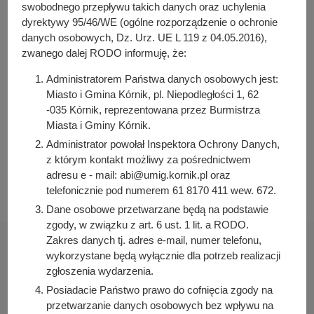
y
swobodnego przepływu takich danych oraz uchylenia
Osoba odpowiedzialna za treść:
j
dyrektywy 95/46/WE (ogólne rozporządzenie o ochronie
Arleta Kretkowska
danych osobowych, Dz. Urz. UE L 119 z 04.05.2016),
n
Osoba odpowiedzialna za publikację:
zwanego dalej RODO informuję, że:
a
Bartosz Przybylski
Administratorem Państwa danych osobowych jest:
Data wytworzenia:
Miasto i Gmina Kórnik, pl. Niepodległości 1, 62
2022-10-06 14:30:19
-035 Kórnik, reprezentowana przez Burmistrza
Data publikacji:
Miasta i Gminy Kórnik.
2022-10-06 14:30:50
Administrator powołał Inspektora Ochrony Danych,
z którym kontakt możliwy za pośrednictwem
Data ostatniej modyfikacji:
adresu e - mail: abi@umig.kornik.pl oraz
2022-10-06 14:30:50
telefonicznie pod numerem 61 8170 411 wew. 672.
Dane osobowe przetwarzane będą na podstawie
zgody, w związku z art. 6 ust. 1 lit. a RODO.
Zakres danych tj. adres e-mail, numer telefonu,
wykorzystane będą wyłącznie dla potrzeb realizacji
zgłoszenia wydarzenia.
Posiadacie Państwo prawo do cofnięcia zgody na
Urząd Miasta i Gminy Kórnik
przetwarzanie danych osobowych bez wpływu na