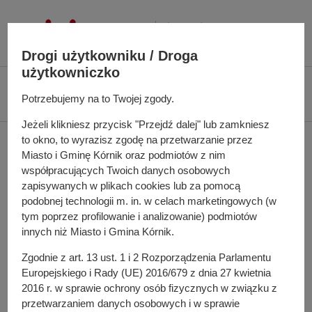
P
r
z
Drogi użytkowniku / Droga
e
użytkowniczko
j
Ś
Biuletyn Informacji Publicznej UMiG Kórnik
Zarządzenie nr 143/2022 z
d
Potrzebujemy na to Twojej zgody.
c
dnia 29 września 2022 r.
ź
i
Jeżeli klikniesz przycisk "Przejdź dalej" lub zamkniesz
d
e
to okno, to wyrazisz zgodę na przetwarzanie przez
Zarządzenie nr 143/2022
o
ż
Miasto i Gminę Kórnik oraz podmiotów z nim
t
k
z dnia 29 września 2022
współpracujących Twoich danych osobowych
r
a
zapisywanych w plikach cookies lub za pomocą
e
r.
n
podobnej technologii m. in. w celach marketingowych (w
ś
a
tym poprzez profilowanie i analizowanie) podmiotów
c
innych niż Miasto i Gmina Kórnik.
w
i
i
w sprawie: zmiany uchwały budżetowej na 2022 rok
Zgodnie z art. 13 ust. 1 i 2 Rozporządzenia Parlamentu
g
Europejskiego i Rady (UE) 2016/679 z dnia 27 kwietnia
Pełna treść zarządzenia
a
2016 r. w sprawie ochrony osób fizycznych w związku z
c
przetwarzaniem danych osobowych i w sprawie