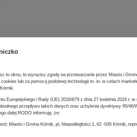
niczko
Deklaracja dostępności cyfrowej
rka odpadami
Cyberbezpieczeństwo
ywatelski
Mapa serwisu
niesz to okno, to wyrazisz zgodę na przetwarzanie przez Miasto i Gm
je
Rejestr zmian
okies lub za pomocą podobnej technologii m. in. w celach marketi
in
Zasady wystawiania faktur
Kórnik.
ustrukturyzowanych w Systemie 
ganizacji pozarządowych
entu Europejskiego i Rady (UE) 2016/679 z dnia 27 kwietnia 2016 r. 
 mediach
odnego przepływu takich danych oraz uchylenia dyrektywy 95/46/W
ego dalej RODO informuję, że:
t: Miasto i Gmina Kórnik, pl. Niepodległości 1, 62 -035 Kórnik, re