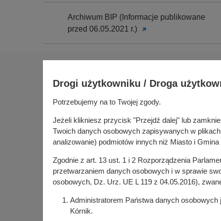
Archiwum BIP (Informacje publikowane
przed 06.05.2021 r.)
Na skróty
Drogi użytkowniku / Droga użytkow
Sołectwa
Gospoda
Potrzebujemy na to Twojej zgody.
Urząd Miasta i Gminy Kórnik
Budżet ob
pl. Niepodległości 1
Jeżeli klikniesz przycisk "Przejdź dalej" lub zamk
Konsultac
62-035 Kórnik
Twoich danych osobowych zapisywanych w plikach co
Kórniczan
analizowanie) podmiotów innych niż Miasto i Gmina 
Portal or
Zgodnie z art. 13 ust. 1 i 2 Rozporządzenia Parlam
Kórnik w
przetwarzaniem danych osobowych i w sprawie swob
osobowych, Dz. Urz. UE L 119 z 04.05.2016), zwan
Administratorem Państwa danych osobowych jes
Kórnik.