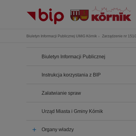
P
r
z
e
j
Ś
Biuletyn Informacji Publicznej UMiG Kórnik
Zarządzenie nr 151/2
d
c
ź
N
i
A
d
Biuletyn Informacji Publicznej
e
W
o
I
ż
G
t
k
A
Instrukcja korzystania z BIP
r
C
a
J
e
n
A
ś
Załatwianie spraw
a
c
w
i
i
Urząd Miasta i Gminy Kórnik
g
a
Organy władzy
c