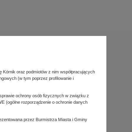
Sprawdź także
inę Kórnik oraz podmiotów z nim współpracujących
Śledź nas na
ngowych (w tym poprzez profilowanie i
Facebook
Instagram
KSeF
w sprawie ochrony osób fizycznych w związku z
E (ogólne rozporządzenie o ochronie danych
prezentowana przez Burmistrza Miasta i Gminy