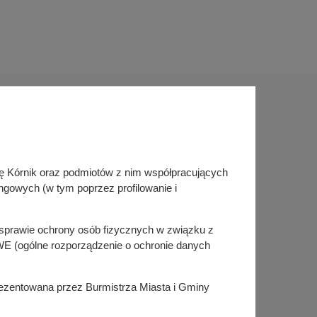
Sprawdź także
inę Kórnik oraz podmiotów z nim współpracujących
Śledź nas na
ngowych (w tym poprzez profilowanie i
Facebook
Instagram
KSeF
w sprawie ochrony osób fizycznych w związku z
E (ogólne rozporządzenie o ochronie danych
prezentowana przez Burmistrza Miasta i Gminy