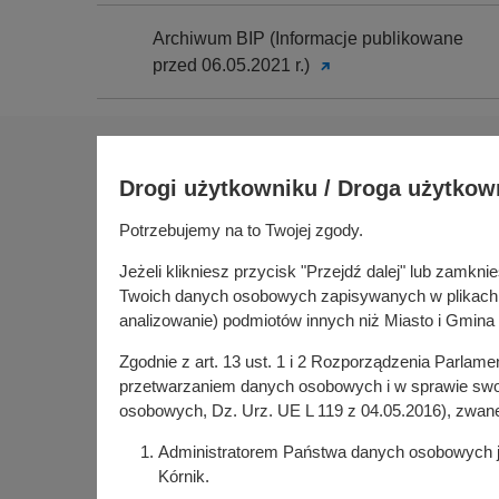
Archiwum BIP (Informacje publikowane
przed 06.05.2021 r.)
Na skróty
Drogi użytkowniku / Droga użytkow
Sołectwa
Gospoda
Potrzebujemy na to Twojej zgody.
Urząd Miasta i Gminy Kórnik
Budżet ob
pl. Niepodległości 1
Jeżeli klikniesz przycisk "Przejdź dalej" lub zamk
Konsultac
62-035 Kórnik
Twoich danych osobowych zapisywanych w plikach co
Kórniczan
analizowanie) podmiotów innych niż Miasto i Gmina 
Portal or
Zgodnie z art. 13 ust. 1 i 2 Rozporządzenia Parlam
Kórnik w
przetwarzaniem danych osobowych i w sprawie swob
osobowych, Dz. Urz. UE L 119 z 04.05.2016), zwan
Administratorem Państwa danych osobowych jes
Kórnik.