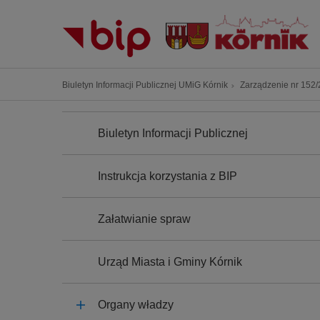
P
r
z
e
j
Ś
Biuletyn Informacji Publicznej UMiG Kórnik
Zarządzenie nr 152/2
d
c
ź
N
i
A
d
Biuletyn Informacji Publicznej
e
W
o
I
ż
G
t
k
A
Instrukcja korzystania z BIP
r
C
a
J
e
n
A
ś
Załatwianie spraw
a
c
w
i
i
Urząd Miasta i Gminy Kórnik
g
a
Organy władzy
c