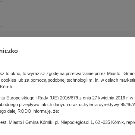
niczko
Deklaracja dostępności cyfrowej
rka odpadami
Cyberbezpieczeństwo
ywatelski
Mapa serwisu
niesz to okno, to wyrazisz zgodę na przetwarzanie przez Miasto i Gm
je
Rejestr zmian
okies lub za pomocą podobnej technologii m. in. w celach marketi
in
Zasady wystawiania faktur
Kórnik.
ustrukturyzowanych w Systemie 
ganizacji pozarządowych
entu Europejskiego i Rady (UE) 2016/679 z dnia 27 kwietnia 2016 r. 
 mediach
odnego przepływu takich danych oraz uchylenia dyrektywy 95/46/W
ego dalej RODO informuję, że:
t: Miasto i Gmina Kórnik, pl. Niepodległości 1, 62 -035 Kórnik, re