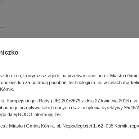
niczko
Deklaracja dostępności cyfrowej
rka odpadami
Cyberbezpieczeństwo
ywatelski
Mapa serwisu
niesz to okno, to wyrazisz zgodę na przetwarzanie przez Miasto i Gm
je
Rejestr zmian
okies lub za pomocą podobnej technologii m. in. w celach marketi
in
Zasady wystawiania faktur
Kórnik.
ustrukturyzowanych w Systemie 
ganizacji pozarządowych
entu Europejskiego i Rady (UE) 2016/679 z dnia 27 kwietnia 2016 r. 
 mediach
odnego przepływu takich danych oraz uchylenia dyrektywy 95/46/W
ego dalej RODO informuję, że:
t: Miasto i Gmina Kórnik, pl. Niepodległości 1, 62 -035 Kórnik, re