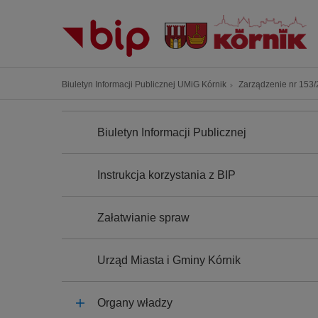
P
r
z
e
j
Ś
Biuletyn Informacji Publicznej UMiG Kórnik
Zarządzenie nr 153/2
d
c
ź
N
i
A
d
Biuletyn Informacji Publicznej
e
W
o
I
ż
G
t
k
A
Instrukcja korzystania z BIP
r
C
a
J
e
n
A
ś
Załatwianie spraw
a
c
w
i
i
Urząd Miasta i Gminy Kórnik
g
a
Organy władzy
c