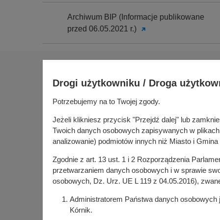
Archiwum BIP (Informacje publikowane
przed 06.05.2021 r.)
Na skróty
Drogi użytkowniku / Droga użytkow
Sołectwa
Gospoda
Potrzebujemy na to Twojej zgody.
Urząd Miasta i Gminy Kórnik
Budżet ob
pl. Niepodległości 1
Jeżeli klikniesz przycisk "Przejdź dalej" lub zamk
Konsultac
62-035 Kórnik
Twoich danych osobowych zapisywanych w plikach co
Kórniczan
analizowanie) podmiotów innych niż Miasto i Gmina 
Portal or
Zgodnie z art. 13 ust. 1 i 2 Rozporządzenia Parlam
Kórnik w
przetwarzaniem danych osobowych i w sprawie swob
osobowych, Dz. Urz. UE L 119 z 04.05.2016), zwan
Administratorem Państwa danych osobowych jes
Kórnik.