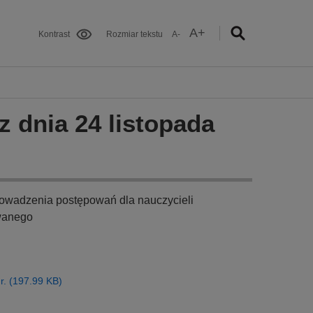
A+
Kontrast
Rozmiar tekstu
A-
z dnia 24 listopada
rowadzenia postępowań dla nauczycieli
owanego
 r. (197.99 KB)