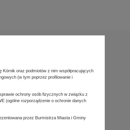
Sprawdź także
inę Kórnik oraz podmiotów z nim współpracujących
Śledź nas na
ngowych (w tym poprzez profilowanie i
Facebook
Instagram
KSeF
w sprawie ochrony osób fizycznych w związku z
E (ogólne rozporządzenie o ochronie danych
prezentowana przez Burmistrza Miasta i Gminy