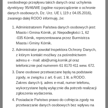
y
swobodnego przepływu takich danych oraz uchylenia
Osoba odpowiedzialna za treść:
j
dyrektywy 95/46/WE (ogólne rozporządzenie o ochronie
Arleta Kretkowska
danych osobowych, Dz. Urz. UE L 119 z 04.05.2016),
n
Osoba odpowiedzialna za publikację:
zwanego dalej RODO informuję, że:
a
Bartosz Przybylski
Administratorem Państwa danych osobowych jest:
Data wytworzenia:
Miasto i Gmina Kórnik, pl. Niepodległości 1, 62
2022-11-23 08:46:58
-035 Kórnik, reprezentowana przez Burmistrza
Data publikacji:
Miasta i Gminy Kórnik.
2022-11-23 08:47:38
Administrator powołał Inspektora Ochrony Danych,
z którym kontakt możliwy za pośrednictwem
Data ostatniej modyfikacji:
adresu e - mail: abi@umig.kornik.pl oraz
2022-11-23 08:47:38
telefonicznie pod numerem 61 8170 411 wew. 672.
Dane osobowe przetwarzane będą na podstawie
zgody, w związku z art. 6 ust. 1 lit. a RODO.
Zakres danych tj. adres e-mail, numer telefonu,
wykorzystane będą wyłącznie dla potrzeb realizacji
zgłoszenia wydarzenia.
Posiadacie Państwo prawo do cofnięcia zgody na
Urząd Miasta i Gminy Kórnik
przetwarzanie danych osobowych bez wpływu na