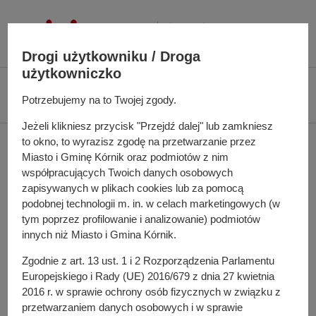
P
r
z
Drogi użytkowniku / Droga
e
użytkowniczko
j
Ś
Biuletyn Informacji Publicznej UMiG Kórnik
Zarządzenie nr 159/2022 z
d
Potrzebujemy na to Twojej zgody.
c
dnia 15 listopada 2022 r.
ź
i
Jeżeli klikniesz przycisk "Przejdź dalej" lub zamkniesz
d
e
to okno, to wyrazisz zgodę na przetwarzanie przez
Zarządzenie nr 159/2022
o
ż
Miasto i Gminę Kórnik oraz podmiotów z nim
t
k
z dnia 15 listopada 2022
współpracujących Twoich danych osobowych
r
a
zapisywanych w plikach cookies lub za pomocą
e
r.
n
podobnej technologii m. in. w celach marketingowych (w
ś
a
tym poprzez profilowanie i analizowanie) podmiotów
c
innych niż Miasto i Gmina Kórnik.
w
i
i
w sprawie: zmiany uchwały budżetowej na 2022 rok
Zgodnie z art. 13 ust. 1 i 2 Rozporządzenia Parlamentu
g
Europejskiego i Rady (UE) 2016/679 z dnia 27 kwietnia
Pełna treść zarządzenia
a
2016 r. w sprawie ochrony osób fizycznych w związku z
c
przetwarzaniem danych osobowych i w sprawie