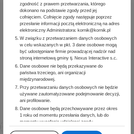
zgodność z prawem przetwarzania, którego
dokonano na podstawie zgody przed jej
cofnięciem. Cofnięcie zgody następuje poprzez
przesłanie informacji pocztą elektroniczną na adres
elektroniczny Administratora: kornik@kornik.pl
Urząd Miasta i Gminy Kórnik
W związku z przetwarzaniem danych osobowych
pl. Niepodległości 1
w celu wskazanych w pkt. 3 dane osobowe mogą
62-035 Kórnik
być udostępniane firmie prowadzącej nadzór nad
stroną internetową gminy tj. Nexus Interactive s.c.
Sprawdź także
Dane osobowe nie będą przekazywane do
państwa trzeciego, ani organizacji
międzynarodowej.
Przy przetwarzaniu danych osobowych nie będzie
Śledź nas na
używane zautomatyzowane podejmowanie decyzji,
ani profilowanie.
Facebook
Instagram
Dane osobowe będą przechowywane przez okres
1 roku od momentu przesłania danych, lub do
momentu wycofania udzielonej zgody.
Posiadacie Państwo prawo do żądania od