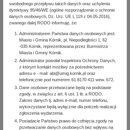
Do pobrania
y
swobodnego przepływu takich danych oraz uchylenia
j
PDF
-
Zarządzenie nr 159/2024 z dnia 18 listopada 2024 r.
dyrektywy 95/46/WE (ogólne rozporządzenie o ochronie
(295.76 KB)
n
danych osobowych, Dz. Urz. UE L 119 z 04.05.2016),
Liczba pobrań: 5
a
zwanego dalej RODO informuję, że:
Administratorem Państwa danych osobowych jest:
Miasto i Gmina Kórnik, pl. Niepodległości 1, 62
Osoba odpowiedzialna za treść:
-035 Kórnik, reprezentowana przez Burmistrza
Arleta Kretkowska
Miasta i Gminy Kórnik.
Administrator powołał Inspektora Ochrony Danych,
Osoba odpowiedzialna za publikację:
Bartosz Przybylski
z którym kontakt możliwy za pośrednictwem
adresu e - mail: abi@umig.kornik.pl oraz
Data wytworzenia:
telefonicznie pod numerem 61 8170 411 wew. 672.
2024-11-25 13:19:00
Dane osobowe przetwarzane będą na podstawie
Data publikacji:
zgody, w związku z art. 6 ust. 1 lit. a RODO.
2024-11-25 13:19:47
Zakres danych tj. adres e-mail, numer telefonu,
wykorzystane będą wyłącznie dla potrzeb realizacji
Data ostatniej modyfikacji:
2024-11-25 13:19:47
zgłoszenia wydarzenia.
Posiadacie Państwo prawo do cofnięcia zgody na
przetwarzanie danych osobowych bez wpływu na