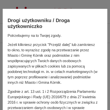
P
r
z
Drogi użytkowniku / Droga
e
użytkowniczko
j
Ś
Biuletyn Informacji Publicznej UMiG Kórnik
Zarządzenie nr 159/2024 z
d
c
Potrzebujemy na to Twojej zgody.
dnia 18 listopada 2024 r.
ź
i
d
Jeżeli klikniesz przycisk "Przejdź dalej" lub zamkniesz
e
Zarządzenie nr 159/2024
o
to okno, to wyrazisz zgodę na przetwarzanie przez
ż
Miasto i Gminę Kórnik oraz podmiotów z nim
t
k
z dnia 18 listopada 2024
współpracujących Twoich danych osobowych
r
a
zapisywanych w plikach cookies lub za pomocą
e
r.
n
podobnej technologii m. in. w celach marketingowych (w
ś
a
tym poprzez profilowanie i analizowanie) podmiotów
c
w
innych niż Miasto i Gmina Kórnik.
i
i
w sprawie zmiany uchwały budżetowej Miasta i Gminy
Zgodnie z art. 13 ust. 1 i 2 Rozporządzenia Parlamentu
g
Kórnik na 2024 rok
Europejskiego i Rady (UE) 2016/679 z dnia 27 kwietnia
a
2016 r. w sprawie ochrony osób fizycznych w związku z
c
przetwarzaniem danych osobowych i w sprawie