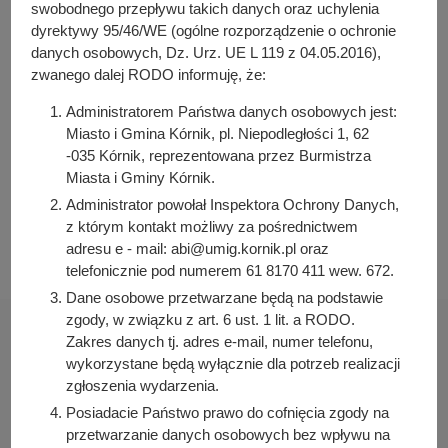
y
swobodnego przepływu takich danych oraz uchylenia
Arleta Kretkowska
j
dyrektywy 95/46/WE (ogólne rozporządzenie o ochronie
Osoba odpowiedzialna za publikację:
danych osobowych, Dz. Urz. UE L 119 z 04.05.2016),
n
Bartosz Przybylski
zwanego dalej RODO informuję, że:
a
Data wytworzenia:
Administratorem Państwa danych osobowych jest:
2024-01-05 08:32:30
Miasto i Gmina Kórnik, pl. Niepodległości 1, 62
-035 Kórnik, reprezentowana przez Burmistrza
Data publikacji:
Miasta i Gminy Kórnik.
2024-01-05 08:33:35
Administrator powołał Inspektora Ochrony Danych,
Data ostatniej modyfikacji:
z którym kontakt możliwy za pośrednictwem
2024-01-05 08:33:35
adresu e - mail: abi@umig.kornik.pl oraz
telefonicznie pod numerem 61 8170 411 wew. 672.
Dane osobowe przetwarzane będą na podstawie
zgody, w związku z art. 6 ust. 1 lit. a RODO.
Zakres danych tj. adres e-mail, numer telefonu,
wykorzystane będą wyłącznie dla potrzeb realizacji
zgłoszenia wydarzenia.
Urząd Miasta i Gminy Kórnik
Posiadacie Państwo prawo do cofnięcia zgody na
pl. Niepodległości 1
przetwarzanie danych osobowych bez wpływu na