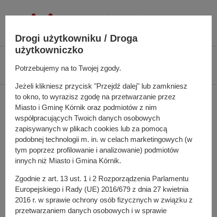
P
r
z
Drogi użytkowniku / Droga
e
użytkowniczko
j
Ś
Biuletyn Informacji Publicznej UMiG Kórnik
Zarządzenie nr 160/2023 z
d
Potrzebujemy na to Twojej zgody.
c
dnia 29 grudnia 2023 r.
ź
i
Jeżeli klikniesz przycisk "Przejdź dalej" lub zamkniesz
d
e
to okno, to wyrazisz zgodę na przetwarzanie przez
Zarządzenie nr 160/2023
o
ż
Miasto i Gminę Kórnik oraz podmiotów z nim
t
k
z dnia 29 grudnia 2023 r.
współpracujących Twoich danych osobowych
r
a
zapisywanych w plikach cookies lub za pomocą
e
n
podobnej technologii m. in. w celach marketingowych (w
ś
a
tym poprzez profilowanie i analizowanie) podmiotów
w sprawie: zmiany uchwały budżetowej Miasta i Gminy
c
innych niż Miasto i Gmina Kórnik.
w
Kórnik na 2023 rok
i
i
Zgodnie z art. 13 ust. 1 i 2 Rozporządzenia Parlamentu
g
Pełna treść zarządzenia
Europejskiego i Rady (UE) 2016/679 z dnia 27 kwietnia
a
2016 r. w sprawie ochrony osób fizycznych w związku z
c
przetwarzaniem danych osobowych i w sprawie
Osoba odpowiedzialna za treść: