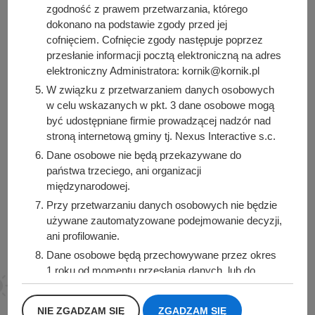
zgodność z prawem przetwarzania, którego
dokonano na podstawie zgody przed jej
cofnięciem. Cofnięcie zgody następuje poprzez
przesłanie informacji pocztą elektroniczną na adres
Urząd Miasta i Gminy Kórnik
elektroniczny Administratora: kornik@kornik.pl
pl. Niepodległości 1
W związku z przetwarzaniem danych osobowych
62-035 Kórnik
w celu wskazanych w pkt. 3 dane osobowe mogą
być udostępniane firmie prowadzącej nadzór nad
Sprawdź także
stroną internetową gminy tj. Nexus Interactive s.c.
Dane osobowe nie będą przekazywane do
państwa trzeciego, ani organizacji
międzynarodowej.
Śledź nas na
Przy przetwarzaniu danych osobowych nie będzie
używane zautomatyzowane podejmowanie decyzji,
Facebook
Instagram
ani profilowanie.
Dane osobowe będą przechowywane przez okres
1 roku od momentu przesłania danych, lub do
momentu wycofania udzielonej zgody.
Posiadacie Państwo prawo do żądania od
NIE ZGADZAM SIĘ
ZGADZAM SIĘ