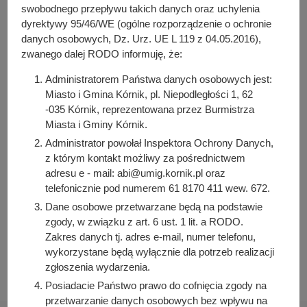
y
swobodnego przepływu takich danych oraz uchylenia
PDF
-
Zarządzenie nr 16/2024 z dnia 31 stycznia 2024 r.
j
dyrektywy 95/46/WE (ogólne rozporządzenie o ochronie
(50.45 KB)
n
Liczba pobrań: 12
danych osobowych, Dz. Urz. UE L 119 z 04.05.2016),
a
zwanego dalej RODO informuję, że:
Administratorem Państwa danych osobowych jest:
Miasto i Gmina Kórnik, pl. Niepodległości 1, 62
Osoba odpowiedzialna za treść:
-035 Kórnik, reprezentowana przez Burmistrza
Iwona Pawłowicz-Napieralska
Miasta i Gminy Kórnik.
Osoba odpowiedzialna za publikację:
Administrator powołał Inspektora Ochrony Danych,
Bartosz Przybylski
z którym kontakt możliwy za pośrednictwem
Data wytworzenia:
adresu e - mail: abi@umig.kornik.pl oraz
2024-02-09 11:11:54
telefonicznie pod numerem 61 8170 411 wew. 672.
Data publikacji:
Dane osobowe przetwarzane będą na podstawie
2024-02-09 11:25:49
zgody, w związku z art. 6 ust. 1 lit. a RODO.
Zakres danych tj. adres e-mail, numer telefonu,
Data ostatniej modyfikacji:
wykorzystane będą wyłącznie dla potrzeb realizacji
2024-02-09 11:25:49
zgłoszenia wydarzenia.
Posiadacie Państwo prawo do cofnięcia zgody na
przetwarzanie danych osobowych bez wpływu na