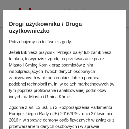
P
r
z
Drogi użytkowniku / Droga
e
użytkowniczko
j
Ś
Biuletyn Informacji Publicznej UMiG Kórnik
Zarządzenie nr 16/2024 z dnia
d
c
Potrzebujemy na to Twojej zgody.
31 stycznia 2024 r.
ź
i
d
Jeżeli klikniesz przycisk "Przejdź dalej" lub zamkniesz
e
Zarządzenie nr 16/2024 z
to okno, to wyrazisz zgodę na przetwarzanie przez
o
ż
Miasto i Gminę Kórnik oraz podmiotów z nim
t
k
dnia 31 stycznia 2024 r.
współpracujących Twoich danych osobowych
r
a
zapisywanych w plikach cookies lub za pomocą
e
n
podobnej technologii m. in. w celach marketingowych (w
ś
a
tym poprzez profilowanie i analizowanie) podmiotów
w sprawie: zapewnienia miejsc przeznaczonych na
c
w
innych niż Miasto i Gmina Kórnik.
bezpłatne umieszczenie urzędowych obwieszczeń
i
i
wyborczych i plakatów wszystkich komitetów wyborczych
Zgodnie z art. 13 ust. 1 i 2 Rozporządzenia Parlamentu
g
Europejskiego i Rady (UE) 2016/679 z dnia 27 kwietnia
a
2016 r. w sprawie ochrony osób fizycznych w związku z
c
Do pobrania
przetwarzaniem danych osobowych i w sprawie