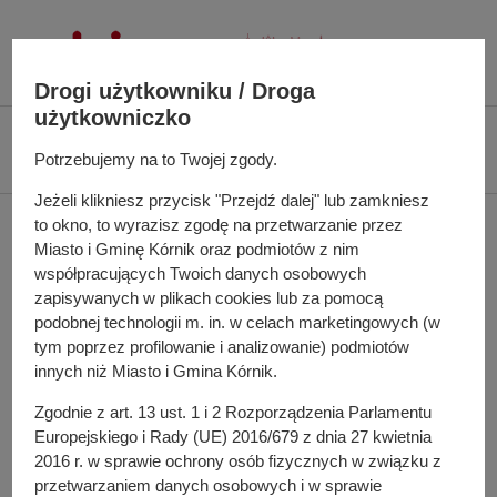
P
r
z
Drogi użytkowniku / Droga
e
użytkowniczko
j
Ś
Biuletyn Informacji Publicznej UMiG Kórnik
Zarządzenie nr 166/2025 z
d
c
Potrzebujemy na to Twojej zgody.
dnia 22 grudnia 2025 r.
ź
i
d
Jeżeli klikniesz przycisk "Przejdź dalej" lub zamkniesz
e
Zarządzenie nr 166/2025
to okno, to wyrazisz zgodę na przetwarzanie przez
o
ż
Miasto i Gminę Kórnik oraz podmiotów z nim
t
k
z dnia 22 grudnia 2025 r.
współpracujących Twoich danych osobowych
r
a
zapisywanych w plikach cookies lub za pomocą
e
n
podobnej technologii m. in. w celach marketingowych (w
ś
a
tym poprzez profilowanie i analizowanie) podmiotów
w sprawie zmiany uchwały budżetowej Miasta i Gminy
c
w
innych niż Miasto i Gmina Kórnik.
Kórnik na 2025 rok
i
i
Zgodnie z art. 13 ust. 1 i 2 Rozporządzenia Parlamentu
g
Europejskiego i Rady (UE) 2016/679 z dnia 27 kwietnia
a
Do pobrania
2016 r. w sprawie ochrony osób fizycznych w związku z
c
PDF
-
Zarządzenie nr 166/2025 z dnia 22 grudnia 2025 r.
przetwarzaniem danych osobowych i w sprawie