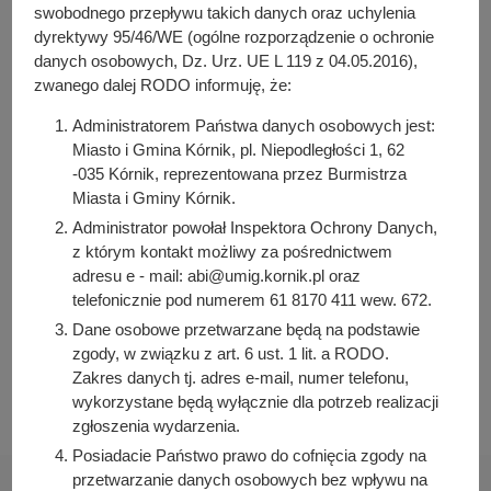
y
(404 KB)
swobodnego przepływu takich danych oraz uchylenia
j
Liczba pobrań: 0
dyrektywy 95/46/WE (ogólne rozporządzenie o ochronie
n
danych osobowych, Dz. Urz. UE L 119 z 04.05.2016),
a
zwanego dalej RODO informuję, że:
Osoba odpowiedzialna za treść:
Administratorem Państwa danych osobowych jest:
Arleta Kretkowska
Miasto i Gmina Kórnik, pl. Niepodległości 1, 62
-035 Kórnik, reprezentowana przez Burmistrza
Osoba odpowiedzialna za publikację:
Miasta i Gminy Kórnik.
Bartosz Przybylski
Administrator powołał Inspektora Ochrony Danych,
Data wytworzenia:
z którym kontakt możliwy za pośrednictwem
2025-12-30 08:30:23
adresu e - mail: abi@umig.kornik.pl oraz
Data publikacji:
telefonicznie pod numerem 61 8170 411 wew. 672.
2025-12-30 08:31:34
Dane osobowe przetwarzane będą na podstawie
zgody, w związku z art. 6 ust. 1 lit. a RODO.
Data ostatniej modyfikacji:
Zakres danych tj. adres e-mail, numer telefonu,
2025-12-30 08:31:34
wykorzystane będą wyłącznie dla potrzeb realizacji
zgłoszenia wydarzenia.
Posiadacie Państwo prawo do cofnięcia zgody na
przetwarzanie danych osobowych bez wpływu na