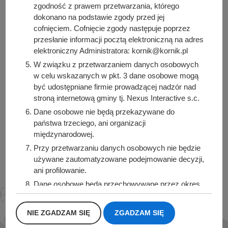
zgodność z prawem przetwarzania, którego
dokonano na podstawie zgody przed jej
cofnięciem. Cofnięcie zgody następuje poprzez
Urząd Miasta i Gminy Kórnik
przesłanie informacji pocztą elektroniczną na adres
pl. Niepodległości 1
elektroniczny Administratora: kornik@kornik.pl
62-035 Kórnik
W związku z przetwarzaniem danych osobowych
w celu wskazanych w pkt. 3 dane osobowe mogą
Sprawdź także
być udostępniane firmie prowadzącej nadzór nad
stroną internetową gminy tj. Nexus Interactive s.c.
Dane osobowe nie będą przekazywane do
państwa trzeciego, ani organizacji
międzynarodowej.
Śledź nas na
Przy przetwarzaniu danych osobowych nie będzie
Facebook
Instagram
używane zautomatyzowane podejmowanie decyzji,
ani profilowanie.
Dane osobowe będą przechowywane przez okres
1 roku od momentu przesłania danych, lub do
momentu wycofania udzielonej zgody.
NIE ZGADZAM SIĘ
ZGADZAM SIĘ
Posiadacie Państwo prawo do żądania od