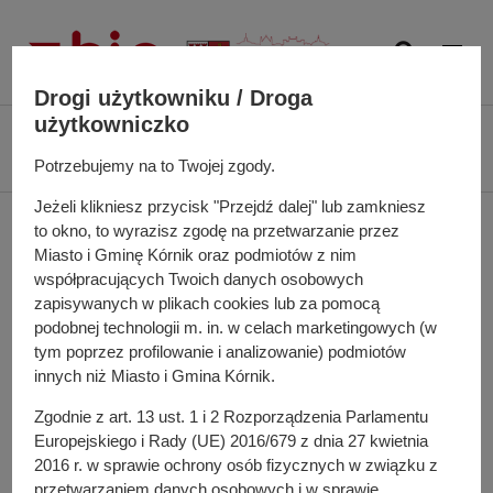
P
r
z
e
Drogi użytkowniku / Droga
j
użytkowniczko
Ś
Biuletyn Informacji Publicznej UMiG Kórnik
Zarządzenie nr 168/2024 z
d
c
dnia 12 grudnia 2024 r.
Potrzebujemy na to Twojej zgody.
ź
i
d
Jeżeli klikniesz przycisk "Przejdź dalej" lub zamkniesz
e
Zarządzenie nr 168/2024
o
to okno, to wyrazisz zgodę na przetwarzanie przez
ż
t
Miasto i Gminę Kórnik oraz podmiotów z nim
k
z dnia 12 grudnia 2024 r.
r
współpracujących Twoich danych osobowych
a
e
zapisywanych w plikach cookies lub za pomocą
n
podobnej technologii m. in. w celach marketingowych (w
ś
a
tym poprzez profilowanie i analizowanie) podmiotów
w sprawie: naboru przedstawicieli organizacji
c
w
innych niż Miasto i Gmina Kórnik.
pozarządowych do prac w Komisji Konkursowej
i
i
opiniującej oferty złożone w otwartym konkursie ofert na
Zgodnie z art. 13 ust. 1 i 2 Rozporządzenia Parlamentu
g
wsparcie realizacji zadań publicznych Miasta i Gminy
Europejskiego i Rady (UE) 2016/679 z dnia 27 kwietnia
a
Kórnik w roku 2025 w zakresie pomocy społecznej;
2016 r. w sprawie ochrony osób fizycznych w związku z
c
działalności na rzecz osób niepełnosprawnych;
przetwarzaniem danych osobowych i w sprawie