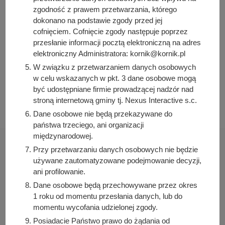
Osoba odpowiedzialna za publikację:
zgodność z prawem przetwarzania, którego
Julia Łabudek
dokonano na podstawie zgody przed jej
Data wytworzenia:
cofnięciem. Cofnięcie zgody następuje poprzez
2024-12-13 14:23:52
przesłanie informacji pocztą elektroniczną na adres
elektroniczny Administratora: kornik@kornik.pl
Data publikacji:
W związku z przetwarzaniem danych osobowych
2024-12-13 14:27:39
w celu wskazanych w pkt. 3 dane osobowe mogą
Data ostatniej modyfikacji:
być udostępniane firmie prowadzącej nadzór nad
2024-12-13 14:27:39
stroną internetową gminy tj. Nexus Interactive s.c.
Dane osobowe nie będą przekazywane do
państwa trzeciego, ani organizacji
międzynarodowej.
Przy przetwarzaniu danych osobowych nie będzie
używane zautomatyzowane podejmowanie decyzji,
ani profilowanie.
Urząd Miasta i Gminy Kórnik
Dane osobowe będą przechowywane przez okres
pl. Niepodległości 1
1 roku od momentu przesłania danych, lub do
62-035 Kórnik
momentu wycofania udzielonej zgody.
Posiadacie Państwo prawo do żądania od
Sprawdź także