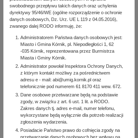
y
działalności wspomagającej rozwój wspólnot i
swobodnego przepływu takich danych oraz uchylenia
j
dyrektywy 95/46/WE (ogólne rozporządzenie o ochronie
społeczności lokalnych; nauki, szkolnictwa wyższego,
n
danych osobowych, Dz. Urz. UE L 119 z 04.05.2016),
edukacji, oświaty i wychowania; wypoczynku dzieci i
a
zwanego dalej RODO informuję, że:
młodzieży; kultury, sztuki, ochrony dóbr kultury i
dziedzictwa narodowego; wspierania i upowszechniania
Administratorem Państwa danych osobowych jest:
kultury fizycznej; ratownictwa i ochrony ludności; ochrony i
Miasto i Gmina Kórnik, pl. Niepodległości 1, 62
promocji zdrowia; działalności na rzecz osób w wieku
-035 Kórnik, reprezentowana przez Burmistrza
emerytalnym; ekologii i ochrony zwierząt.
Miasta i Gminy Kórnik.
Administrator powołał Inspektora Ochrony Danych,
z którym kontakt możliwy za pośrednictwem
Do pobrania
adresu e - mail: abi@umig.kornik.pl oraz
PDF
-
Zarządzenie nr 168 z dnia 12 grudnia 2024 r..pdf
telefonicznie pod numerem 61 8170 411 wew. 672.
(1.1 MB)
Dane osobowe przetwarzane będą na podstawie
Liczba pobrań: 5
zgody, w związku z art. 6 ust. 1 lit. a RODO.
Zakres danych tj. adres e-mail, numer telefonu,
wykorzystane będą wyłącznie dla potrzeb realizacji
zgłoszenia wydarzenia.
Osoba odpowiedzialna za treść:
Posiadacie Państwo prawo do cofnięcia zgody na
Katarzyna Płaczek
przetwarzanie danych osobowych bez wpływu na