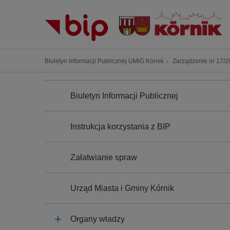
P
r
z
e
j
Ś
Biuletyn Informacji Publicznej UMiG Kórnik
Zarządzenie nr 17/20
d
c
ź
N
i
A
d
Biuletyn Informacji Publicznej
e
W
o
I
ż
G
t
k
A
Instrukcja korzystania z BIP
r
C
a
J
e
n
A
ś
Załatwianie spraw
a
c
w
i
i
Urząd Miasta i Gminy Kórnik
g
a
Organy władzy
c