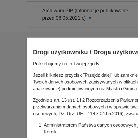
Archiwum BIP (Informacje publikowane
przed 06.05.2021 r.)
Na skróty
Drogi użytkowniku / Droga użytkow
Sołectwa
Gospoda
Potrzebujemy na to Twojej zgody.
Urząd Miasta i Gminy Kórnik
Budżet ob
pl. Niepodległości 1
Jeżeli klikniesz przycisk "Przejdź dalej" lub zamk
Konsultac
62-035 Kórnik
Twoich danych osobowych zapisywanych w plikach co
Kórniczan
analizowanie) podmiotów innych niż Miasto i Gmina 
Portal or
Zgodnie z art. 13 ust. 1 i 2 Rozporządzenia Parlam
Kórnik w
przetwarzaniem danych osobowych i w sprawie swob
osobowych, Dz. Urz. UE L 119 z 04.05.2016), zwan
Administratorem Państwa danych osobowych jes
Kórnik.