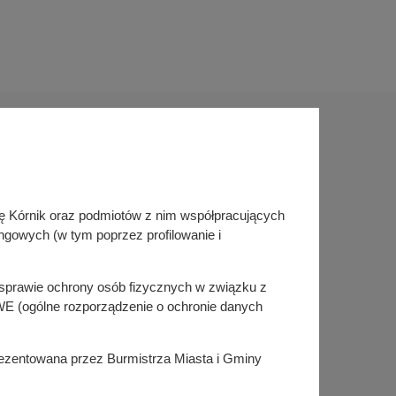
Sprawdź także
inę Kórnik oraz podmiotów z nim współpracujących
Śledź nas na
ngowych (w tym poprzez profilowanie i
Facebook
Instagram
KSeF
w sprawie ochrony osób fizycznych w związku z
E (ogólne rozporządzenie o ochronie danych
prezentowana przez Burmistrza Miasta i Gminy