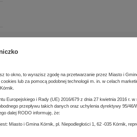
niczko
Deklaracja dostępności cyfrowej
rka odpadami
Cyberbezpieczeństwo
ywatelski
Mapa serwisu
niesz to okno, to wyrazisz zgodę na przetwarzanie przez Miasto i Gm
je
Rejestr zmian
okies lub za pomocą podobnej technologii m. in. w celach marketi
in
Zasady wystawiania faktur
Kórnik.
ustrukturyzowanych w Systemie 
ganizacji pozarządowych
entu Europejskiego i Rady (UE) 2016/679 z dnia 27 kwietnia 2016 r. 
 mediach
odnego przepływu takich danych oraz uchylenia dyrektywy 95/46/W
ego dalej RODO informuję, że:
t: Miasto i Gmina Kórnik, pl. Niepodległości 1, 62 -035 Kórnik, re