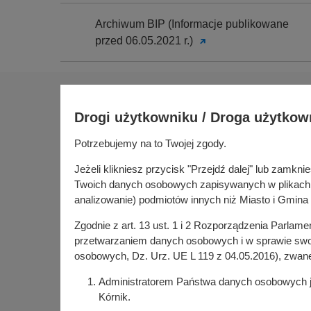
Archiwum BIP (Informacje publikowane
przed 06.05.2021 r.)
Na skróty
Drogi użytkowniku / Droga użytkow
Sołectwa
Gospoda
Potrzebujemy na to Twojej zgody.
Urząd Miasta i Gminy Kórnik
Budżet ob
pl. Niepodległości 1
Jeżeli klikniesz przycisk "Przejdź dalej" lub zamk
Konsultac
62-035 Kórnik
Twoich danych osobowych zapisywanych w plikach co
Kórniczan
analizowanie) podmiotów innych niż Miasto i Gmina 
Portal or
Zgodnie z art. 13 ust. 1 i 2 Rozporządzenia Parlam
Kórnik w
przetwarzaniem danych osobowych i w sprawie swob
osobowych, Dz. Urz. UE L 119 z 04.05.2016), zwan
Administratorem Państwa danych osobowych jes
Kórnik.