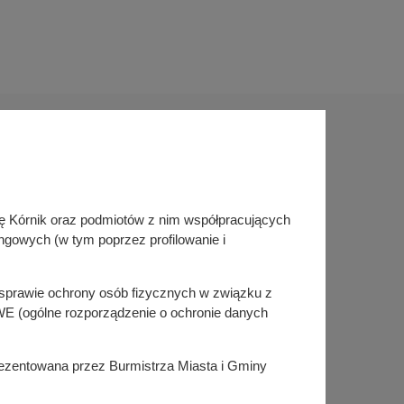
Sprawdź także
inę Kórnik oraz podmiotów z nim współpracujących
Śledź nas na
ngowych (w tym poprzez profilowanie i
Facebook
Instagram
KSeF
w sprawie ochrony osób fizycznych w związku z
E (ogólne rozporządzenie o ochronie danych
prezentowana przez Burmistrza Miasta i Gminy