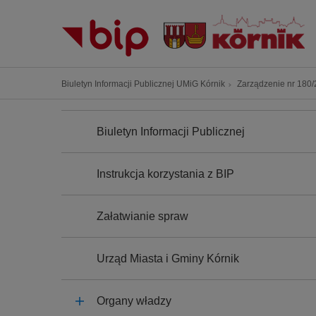
P
r
z
e
j
Ś
Biuletyn Informacji Publicznej UMiG Kórnik
Zarządzenie nr 180/2
d
c
ź
N
i
A
d
Biuletyn Informacji Publicznej
e
W
o
I
ż
G
t
k
A
Instrukcja korzystania z BIP
r
C
a
J
e
n
A
ś
Załatwianie spraw
a
c
w
i
i
Urząd Miasta i Gminy Kórnik
g
a
Organy władzy
c