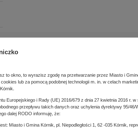
niczko
Deklaracja dostępności cyfrowej
rka odpadami
Cyberbezpieczeństwo
ywatelski
Mapa serwisu
niesz to okno, to wyrazisz zgodę na przetwarzanie przez Miasto i Gm
je
Rejestr zmian
okies lub za pomocą podobnej technologii m. in. w celach marketi
in
Zasady wystawiania faktur
Kórnik.
ustrukturyzowanych w Systemie 
ganizacji pozarządowych
entu Europejskiego i Rady (UE) 2016/679 z dnia 27 kwietnia 2016 r. 
 mediach
odnego przepływu takich danych oraz uchylenia dyrektywy 95/46/W
ego dalej RODO informuję, że:
t: Miasto i Gmina Kórnik, pl. Niepodległości 1, 62 -035 Kórnik, re