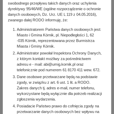
y
Do pobrania
swobodnego przepływu takich danych oraz uchylenia
j
dyrektywy 95/46/WE (ogólne rozporządzenie o ochronie
PDF
-
Zarządzenie nr 180/2024 z dnia 31 grudnia 2024 r.
n
danych osobowych, Dz. Urz. UE L 119 z 04.05.2016),
(58.1 KB)
a
zwanego dalej RODO informuję, że:
Liczba pobrań: 0
Administratorem Państwa danych osobowych jest:
Miasto i Gmina Kórnik, pl. Niepodległości 1, 62
-035 Kórnik, reprezentowana przez Burmistrza
Osoba odpowiedzialna za treść:
Miasta i Gminy Kórnik.
Emilia Pelczyk
Administrator powołał Inspektora Ochrony Danych,
Osoba odpowiedzialna za publikację:
z którym kontakt możliwy za pośrednictwem
Bartosz Przybylski
adresu e - mail: abi@umig.kornik.pl oraz
Data wytworzenia:
telefonicznie pod numerem 61 8170 411 wew. 672.
2025-02-21 08:45:36
Dane osobowe przetwarzane będą na podstawie
Data publikacji:
zgody, w związku z art. 6 ust. 1 lit. a RODO.
2025-02-21 08:46:36
Zakres danych tj. adres e-mail, numer telefonu,
wykorzystane będą wyłącznie dla potrzeb realizacji
Data ostatniej modyfikacji:
zgłoszenia wydarzenia.
2025-02-21 08:46:36
Posiadacie Państwo prawo do cofnięcia zgody na
przetwarzanie danych osobowych bez wpływu na