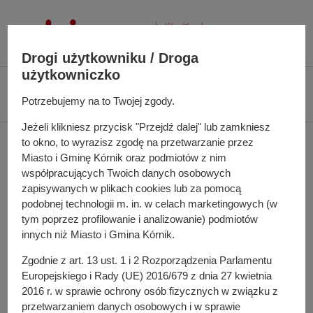
P
r
z
Drogi użytkowniku / Droga
e
użytkowniczko
j
Ś
Biuletyn Informacji Publicznej UMiG Kórnik
Zarządzenie nr 180/2024 z
d
c
Potrzebujemy na to Twojej zgody.
dnia 31 grudnia 2024 r.
ź
i
d
Jeżeli klikniesz przycisk "Przejdź dalej" lub zamkniesz
e
Zarządzenie nr 180/2024
o
to okno, to wyrazisz zgodę na przetwarzanie przez
ż
Miasto i Gminę Kórnik oraz podmiotów z nim
t
k
z dnia 31 grudnia 2024 r.
współpracujących Twoich danych osobowych
r
a
zapisywanych w plikach cookies lub za pomocą
e
n
podobnej technologii m. in. w celach marketingowych (w
ś
a
tym poprzez profilowanie i analizowanie) podmiotów
zmieniające zarządzenie w sprawie powołania Komisji
c
w
innych niż Miasto i Gmina Kórnik.
Rekrutacyjnej do wyboru kandydata na stanowisko
i
i
specjalisty w Wydziale Eksploatacji Infrastruktury
Zgodnie z art. 13 ust. 1 i 2 Rozporządzenia Parlamentu
g
Technicznej w Urzędzie Miasta i Gminy Kórnik
Europejskiego i Rady (UE) 2016/679 z dnia 27 kwietnia
a
2016 r. w sprawie ochrony osób fizycznych w związku z
c
przetwarzaniem danych osobowych i w sprawie