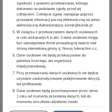
zgodność z prawem przetwarzania, którego
dokonano na podstawie zgody przed jej
cofnięciem. Cofnięcie zgody następuje poprzez
przesłanie informacji pocztą elektroniczną na adres
elektroniczny Administratora: kornik@kornik.pl
Urząd Miasta i Gminy Kórnik
W związku z przetwarzaniem danych osobowych
pl. Niepodległości 1
w celu wskazanych w pkt. 3 dane osobowe mogą
62-035 Kórnik
być udostępniane firmie prowadzącej nadzór nad
stroną internetową gminy tj. Nexus Interactive s.c.
Sprawdź także
Dane osobowe nie będą przekazywane do
państwa trzeciego, ani organizacji
międzynarodowej.
Przy przetwarzaniu danych osobowych nie będzie
Śledź nas na
używane zautomatyzowane podejmowanie decyzji,
ani profilowanie.
Facebook
Instagram
Dane osobowe będą przechowywane przez okres
1 roku od momentu przesłania danych, lub do
momentu wycofania udzielonej zgody.
Posiadacie Państwo prawo do żądania od