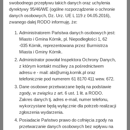
y
swobodnego przepływu takich danych oraz uchylenia
j
dyrektywy 95/46/WE (ogólne rozporządzenie o ochronie
Osoba odpowiedzialna za treść:
n
danych osobowych, Dz. Urz. UE L 119 z 04.05.2016),
Robert Jankowski
zwanego dalej RODO informuję, że:
a
Osoba odpowiedzialna za publikację:
Administratorem Państwa danych osobowych jest:
Bartosz Przybylski
Miasto i Gmina Kórnik, pl. Niepodległości 1, 62
Data wytworzenia:
-035 Kórnik, reprezentowana przez Burmistrza
2023-01-05 09:34:56
Miasta i Gminy Kórnik.
Data publikacji:
Administrator powołał Inspektora Ochrony Danych,
2023-01-05 09:37:29
z którym kontakt możliwy za pośrednictwem
adresu e - mail: abi@umig.kornik.pl oraz
Data ostatniej modyfikacji:
telefonicznie pod numerem 61 8170 411 wew. 672.
2023-01-05 09:37:29
Dane osobowe przetwarzane będą na podstawie
zgody, w związku z art. 6 ust. 1 lit. a RODO.
Zakres danych tj. adres e-mail, numer telefonu,
wykorzystane będą wyłącznie dla potrzeb realizacji
zgłoszenia wydarzenia.
Posiadacie Państwo prawo do cofnięcia zgody na
przetwarzanie danych osobowych bez wpływu na