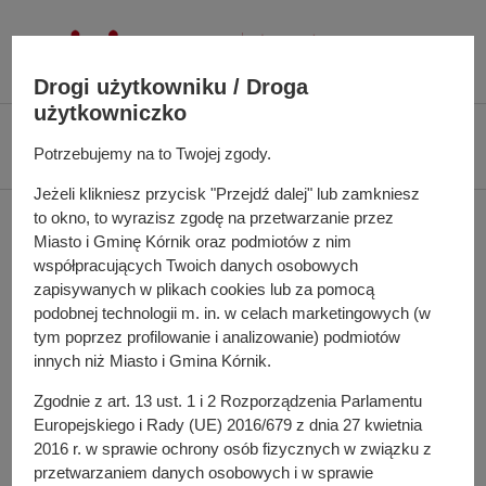
P
r
z
Drogi użytkowniku / Droga
e
użytkowniczko
j
Ś
Biuletyn Informacji Publicznej UMiG Kórnik
Zarządzenie nr 185/2022 z
d
c
Potrzebujemy na to Twojej zgody.
dnia 27 grudnia 2022 r.
ź
i
Jeżeli klikniesz przycisk "Przejdź dalej" lub zamkniesz
d
e
Zarządzenie nr 185/2022
to okno, to wyrazisz zgodę na przetwarzanie przez
o
ż
Miasto i Gminę Kórnik oraz podmiotów z nim
t
k
z dnia 27 grudnia 2022 r.
współpracujących Twoich danych osobowych
r
a
zapisywanych w plikach cookies lub za pomocą
e
n
podobnej technologii m. in. w celach marketingowych (w
ś
a
tym poprzez profilowanie i analizowanie) podmiotów
w sprawie: powołania składu osobowego Komisji
c
innych niż Miasto i Gmina Kórnik.
w
Konkursowej opiniującej oferty na realizację wybranych
i
i
zadań publicznych w 2023 roku oraz nadania jej
Zgodnie z art. 13 ust. 1 i 2 Rozporządzenia Parlamentu
g
Europejskiego i Rady (UE) 2016/679 z dnia 27 kwietnia
Regulaminu
a
2016 r. w sprawie ochrony osób fizycznych w związku z
c
Pełna treść zarządzenia
przetwarzaniem danych osobowych i w sprawie