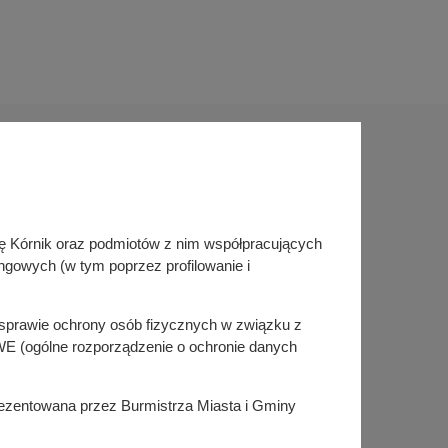
Sprawdź także
inę Kórnik oraz podmiotów z nim współpracujących
Śledź nas na
ngowych (w tym poprzez profilowanie i
Facebook
Instagram
KSeF
w sprawie ochrony osób fizycznych w związku z
E (ogólne rozporządzenie o ochronie danych
prezentowana przez Burmistrza Miasta i Gminy