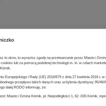
niczko
Deklaracja dostępności cyfrowej
rka odpadami
Cyberbezpieczeństwo
ywatelski
Mapa serwisu
niesz to okno, to wyrazisz zgodę na przetwarzanie przez Miasto i Gm
je
Rejestr zmian
okies lub za pomocą podobnej technologii m. in. w celach marketi
in
Zasady wystawiania faktur
Kórnik.
ustrukturyzowanych w Systemie 
ganizacji pozarządowych
entu Europejskiego i Rady (UE) 2016/679 z dnia 27 kwietnia 2016 r. 
 mediach
odnego przepływu takich danych oraz uchylenia dyrektywy 95/46/W
ego dalej RODO informuję, że:
t: Miasto i Gmina Kórnik, pl. Niepodległości 1, 62 -035 Kórnik, re