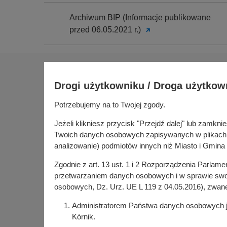
Archiwum BIP (Informacje publikowane
przed 06.05.2021 r.)
Na skróty
Drogi użytkowniku / Droga użytkow
Sołectwa
Gospoda
Potrzebujemy na to Twojej zgody.
Urząd Miasta i Gminy Kórnik
Budżet ob
pl. Niepodległości 1
Jeżeli klikniesz przycisk "Przejdź dalej" lub zamk
Konsultac
62-035 Kórnik
Twoich danych osobowych zapisywanych w plikach co
Kórniczan
analizowanie) podmiotów innych niż Miasto i Gmina 
Portal or
Zgodnie z art. 13 ust. 1 i 2 Rozporządzenia Parlam
Kórnik w
przetwarzaniem danych osobowych i w sprawie swob
osobowych, Dz. Urz. UE L 119 z 04.05.2016), zwan
Administratorem Państwa danych osobowych jes
Kórnik.