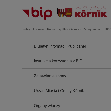
P
r
z
e
j
Ś
Biuletyn Informacji Publicznej UMiG Kórnik
Zarządzenie nr 186/2
d
c
ź
N
i
A
d
Biuletyn Informacji Publicznej
e
W
o
I
ż
G
t
k
A
Instrukcja korzystania z BIP
r
C
a
J
e
n
A
ś
Załatwianie spraw
a
c
w
i
i
Urząd Miasta i Gminy Kórnik
g
a
Organy władzy
c