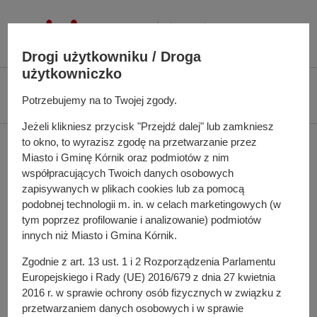
P
r
z
Drogi użytkowniku / Droga
e
użytkowniczko
j
Ś
Biuletyn Informacji Publicznej UMiG Kórnik
Zarządzenie nr 19/2022 z dnia
d
c
Potrzebujemy na to Twojej zgody.
26 stycznia 2022 r.
ź
i
Jeżeli klikniesz przycisk "Przejdź dalej" lub zamkniesz
d
e
Zarządzenie nr 19/2022 z
to okno, to wyrazisz zgodę na przetwarzanie przez
o
ż
Miasto i Gminę Kórnik oraz podmiotów z nim
t
k
dnia 26 stycznia 2022 r.
współpracujących Twoich danych osobowych
r
a
zapisywanych w plikach cookies lub za pomocą
e
n
podobnej technologii m. in. w celach marketingowych (w
ś
a
tym poprzez profilowanie i analizowanie) podmiotów
w sprawie: Regulaminu Pracy Urzędu Miasta i Gminy
c
innych niż Miasto i Gmina Kórnik.
w
Kórnik
i
i
Zgodnie z art. 13 ust. 1 i 2 Rozporządzenia Parlamentu
g
Pełna treść zarządzenia
Europejskiego i Rady (UE) 2016/679 z dnia 27 kwietnia
a
2016 r. w sprawie ochrony osób fizycznych w związku z
Załącznik do zarządzenia
c
przetwarzaniem danych osobowych i w sprawie