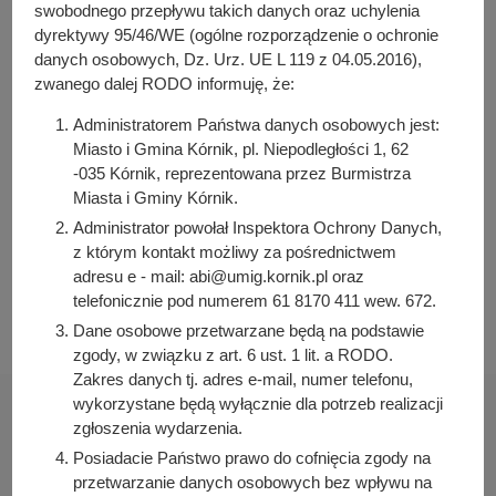
y
swobodnego przepływu takich danych oraz uchylenia
j
dyrektywy 95/46/WE (ogólne rozporządzenie o ochronie
Osoba odpowiedzialna za treść:
n
danych osobowych, Dz. Urz. UE L 119 z 04.05.2016),
Iwona Pawłowicz-Napieralska
zwanego dalej RODO informuję, że:
a
Osoba odpowiedzialna za publikację:
Bartosz Przybylski
Administratorem Państwa danych osobowych jest:
Miasto i Gmina Kórnik, pl. Niepodległości 1, 62
Data wytworzenia:
-035 Kórnik, reprezentowana przez Burmistrza
2022-02-04 07:51:22
Miasta i Gminy Kórnik.
Data publikacji:
Administrator powołał Inspektora Ochrony Danych,
2022-02-04 07:53:03
z którym kontakt możliwy za pośrednictwem
Data ostatniej modyfikacji:
adresu e - mail: abi@umig.kornik.pl oraz
2022-02-04 07:53:03
telefonicznie pod numerem 61 8170 411 wew. 672.
Dane osobowe przetwarzane będą na podstawie
zgody, w związku z art. 6 ust. 1 lit. a RODO.
Zakres danych tj. adres e-mail, numer telefonu,
wykorzystane będą wyłącznie dla potrzeb realizacji
zgłoszenia wydarzenia.
Posiadacie Państwo prawo do cofnięcia zgody na
przetwarzanie danych osobowych bez wpływu na
Urząd Miasta i Gminy Kórnik