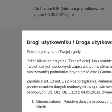
Archiwum BIP (Informacje publikowane
przed 06.05.2021 r.)
Na skróty
Drogi użytkowniku / Droga użytkow
Sołectwa
Gospoda
Potrzebujemy na to Twojej zgody.
Urząd Miasta i Gminy Kórnik
Budżet ob
pl. Niepodległości 1
Jeżeli klikniesz przycisk "Przejdź dalej" lub zamk
Konsultac
62-035 Kórnik
Twoich danych osobowych zapisywanych w plikach co
Kórniczan
analizowanie) podmiotów innych niż Miasto i Gmina 
Portal or
Zgodnie z art. 13 ust. 1 i 2 Rozporządzenia Parlam
Kórnik w
przetwarzaniem danych osobowych i w sprawie swob
osobowych, Dz. Urz. UE L 119 z 04.05.2016), zwan
Administratorem Państwa danych osobowych jes
Kórnik.