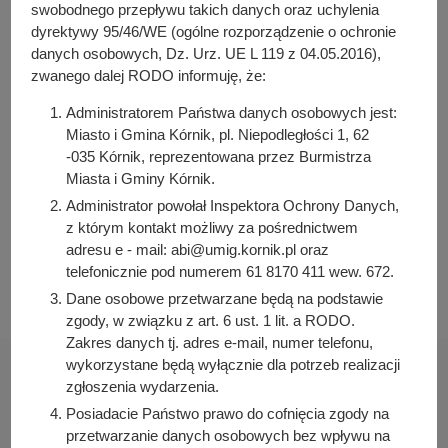
y
swobodnego przepływu takich danych oraz uchylenia
j
dyrektywy 95/46/WE (ogólne rozporządzenie o ochronie
Osoba odpowiedzialna za treść:
n
danych osobowych, Dz. Urz. UE L 119 z 04.05.2016),
Joanna Łuszczyk
zwanego dalej RODO informuję, że:
a
Osoba odpowiedzialna za publikację:
Bartosz Przybylski
Administratorem Państwa danych osobowych jest:
Miasto i Gmina Kórnik, pl. Niepodległości 1, 62
Data wytworzenia:
-035 Kórnik, reprezentowana przez Burmistrza
2022-02-04 14:09:26
Miasta i Gminy Kórnik.
Data publikacji:
Administrator powołał Inspektora Ochrony Danych,
2022-02-04 14:11:09
z którym kontakt możliwy za pośrednictwem
Data ostatniej modyfikacji:
adresu e - mail: abi@umig.kornik.pl oraz
2022-02-04 14:11:09
telefonicznie pod numerem 61 8170 411 wew. 672.
Dane osobowe przetwarzane będą na podstawie
zgody, w związku z art. 6 ust. 1 lit. a RODO.
Zakres danych tj. adres e-mail, numer telefonu,
wykorzystane będą wyłącznie dla potrzeb realizacji
zgłoszenia wydarzenia.
Posiadacie Państwo prawo do cofnięcia zgody na
przetwarzanie danych osobowych bez wpływu na
Urząd Miasta i Gminy Kórnik