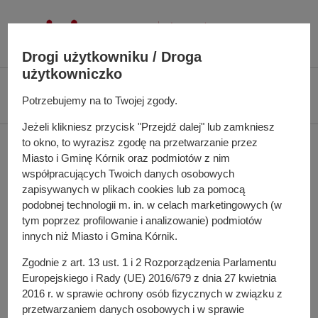
P
r
z
Drogi użytkowniku / Droga
e
użytkowniczko
j
Ś
Biuletyn Informacji Publicznej UMiG Kórnik
Zarządzenie nr 22/2022 z dnia
d
c
Potrzebujemy na to Twojej zgody.
4 lutego 2022 r.
ź
i
Jeżeli klikniesz przycisk "Przejdź dalej" lub zamkniesz
d
e
Zarządzenie nr 22/2022 z
to okno, to wyrazisz zgodę na przetwarzanie przez
o
ż
Miasto i Gminę Kórnik oraz podmiotów z nim
t
k
dnia 4 lutego 2022 r.
współpracujących Twoich danych osobowych
r
a
zapisywanych w plikach cookies lub za pomocą
e
n
podobnej technologii m. in. w celach marketingowych (w
ś
a
tym poprzez profilowanie i analizowanie) podmiotów
w sprawie: w sprawie ogłoszenia wykazu nieruchomości
c
innych niż Miasto i Gmina Kórnik.
w
przeznaczonych do dzierżawy
i
i
Zgodnie z art. 13 ust. 1 i 2 Rozporządzenia Parlamentu
g
Pełna treść zarządzenia
Europejskiego i Rady (UE) 2016/679 z dnia 27 kwietnia
a
2016 r. w sprawie ochrony osób fizycznych w związku z
Załącznik do zarządzenia
c
przetwarzaniem danych osobowych i w sprawie