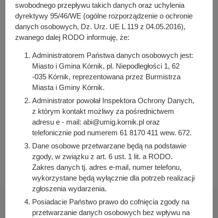
y
swobodnego przepływu takich danych oraz uchylenia
Załączniki do zarządzenia
j
dyrektywy 95/46/WE (ogólne rozporządzenie o ochronie
n
danych osobowych, Dz. Urz. UE L 119 z 04.05.2016),
zwanego dalej RODO informuję, że:
a
Osoba odpowiedzialna za treść:
Jakub Szymaniak
Administratorem Państwa danych osobowych jest:
Miasto i Gmina Kórnik, pl. Niepodległości 1, 62
Osoba odpowiedzialna za publikację:
-035 Kórnik, reprezentowana przez Burmistrza
Bartosz Przybylski
Miasta i Gminy Kórnik.
Data wytworzenia:
Administrator powołał Inspektora Ochrony Danych,
2023-03-10 12:52:31
z którym kontakt możliwy za pośrednictwem
Data publikacji:
adresu e - mail: abi@umig.kornik.pl oraz
2023-03-10 12:54:16
telefonicznie pod numerem 61 8170 411 wew. 672.
Data ostatniej modyfikacji:
Dane osobowe przetwarzane będą na podstawie
2023-03-10 12:54:16
zgody, w związku z art. 6 ust. 1 lit. a RODO.
Zakres danych tj. adres e-mail, numer telefonu,
wykorzystane będą wyłącznie dla potrzeb realizacji
zgłoszenia wydarzenia.
Posiadacie Państwo prawo do cofnięcia zgody na
przetwarzanie danych osobowych bez wpływu na