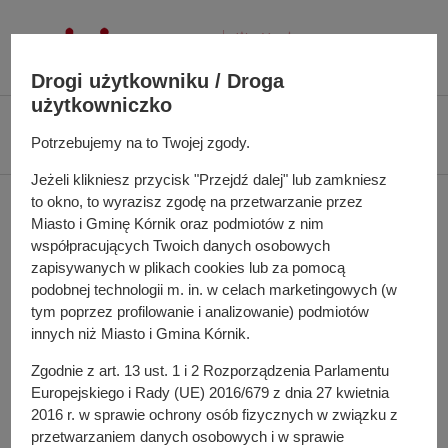
P
r
z
Drogi użytkowniku / Droga
e
użytkowniczko
j
Ś
Biuletyn Informacji Publicznej UMiG Kórnik
Zarządzenie nr 22/2023 z dnia
d
c
Potrzebujemy na to Twojej zgody.
2 marca 2023 r.
ź
i
d
Jeżeli klikniesz przycisk "Przejdź dalej" lub zamkniesz
e
Zarządzenie nr 22/2023 z
to okno, to wyrazisz zgodę na przetwarzanie przez
o
ż
Miasto i Gminę Kórnik oraz podmiotów z nim
t
k
dnia 2 marca 2023 r.
współpracujących Twoich danych osobowych
r
a
zapisywanych w plikach cookies lub za pomocą
e
n
podobnej technologii m. in. w celach marketingowych (w
ś
a
tym poprzez profilowanie i analizowanie) podmiotów
w sprawie: ogłoszenia naboru wniosków o udzielenie
c
w
innych niż Miasto i Gmina Kórnik.
dofinansowania przedsięwzięć w ramach Programu
i
i
Priorytetowego „Ciepłe Mieszkanie” realizowanych na
Zgodnie z art. 13 ust. 1 i 2 Rozporządzenia Parlamentu
g
Europejskiego i Rady (UE) 2016/679 z dnia 27 kwietnia
terenie Miasta i Gminy Kórnik
a
2016 r. w sprawie ochrony osób fizycznych w związku z
c
Pełna treść zarządzenia
przetwarzaniem danych osobowych i w sprawie