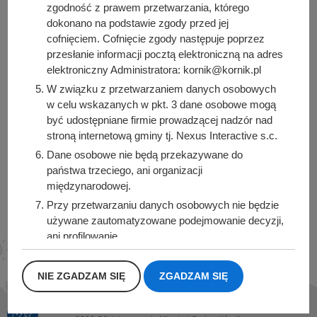
zgodność z prawem przetwarzania, którego
dokonano na podstawie zgody przed jej
Urząd Miasta i Gminy Kórnik
cofnięciem. Cofnięcie zgody następuje poprzez
pl. Niepodległości 1
przesłanie informacji pocztą elektroniczną na adres
62-035 Kórnik
elektroniczny Administratora: kornik@kornik.pl
W związku z przetwarzaniem danych osobowych
Sprawdź także
w celu wskazanych w pkt. 3 dane osobowe mogą
być udostępniane firmie prowadzącej nadzór nad
stroną internetową gminy tj. Nexus Interactive s.c.
Dane osobowe nie będą przekazywane do
Śledź nas na
państwa trzeciego, ani organizacji
międzynarodowej.
Facebook
Instagram
Przy przetwarzaniu danych osobowych nie będzie
używane zautomatyzowane podejmowanie decyzji,
ani profilowanie.
Dane osobowe będą przechowywane przez okres
1 roku od momentu przesłania danych, lub do
NIE ZGADZAM SIĘ
ZGADZAM SIĘ
momentu wycofania udzielonej zgody.
Posiadacie Państwo prawo do żądania od