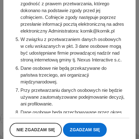
zgodność z prawem przetwarzania, którego
dokonano na podstawie zgody przed jej
cofnięciem. Cofnięcie zgody następuje poprzez
Urząd Miasta i Gminy Kórnik
przesłanie informacji pocztą elektroniczną na adres
pl. Niepodległości 1
elektroniczny Administratora: kornik@kornik.pl
62-035 Kórnik
W związku z przetwarzaniem danych osobowych
w celu wskazanych w pkt. 3 dane osobowe mogą
Sprawdź także
być udostępniane firmie prowadzącej nadzór nad
stroną internetową gminy tj. Nexus Interactive s.c.
Dane osobowe nie będą przekazywane do
państwa trzeciego, ani organizacji
międzynarodowej.
Śledź nas na
Przy przetwarzaniu danych osobowych nie będzie
Facebook
Instagram
używane zautomatyzowane podejmowanie decyzji,
ani profilowanie.
Dane osobowe będą przechowywane przez okres
1 roku od momentu przesłania danych, lub do
momentu wycofania udzielonej zgody.
NIE ZGADZAM SIĘ
ZGADZAM SIĘ
Posiadacie Państwo prawo do żądania od