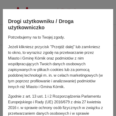
P
r
z
Drogi użytkowniku / Droga
e
użytkowniczko
j
Ś
Biuletyn Informacji Publicznej UMiG Kórnik
Zarządzenie nr 30/2025 z dnia
d
c
Potrzebujemy na to Twojej zgody.
20 lutego 2025 r.
ź
i
d
Jeżeli klikniesz przycisk "Przejdź dalej" lub zamkniesz
e
Zarządzenie nr 30/2025 z
to okno, to wyrazisz zgodę na przetwarzanie przez
o
ż
Miasto i Gminę Kórnik oraz podmiotów z nim
t
k
dnia 20 lutego 2025 r.
współpracujących Twoich danych osobowych
r
a
zapisywanych w plikach cookies lub za pomocą
e
n
podobnej technologii m. in. w celach marketingowych (w
ś
a
tym poprzez profilowanie i analizowanie) podmiotów
w sprawie wyborów uzupełniających do Rady Sołeckiej
c
w
innych niż Miasto i Gmina Kórnik.
Sołectwa Błażejewo w Gminie Kórnik
i
i
Zgodnie z art. 13 ust. 1 i 2 Rozporządzenia Parlamentu
g
Europejskiego i Rady (UE) 2016/679 z dnia 27 kwietnia
a
Do pobrania
2016 r. w sprawie ochrony osób fizycznych w związku z
c
PDF
-
Zarządzenie nr 30/2025 z dnia 20 lutego 2025 r.
przetwarzaniem danych osobowych i w sprawie