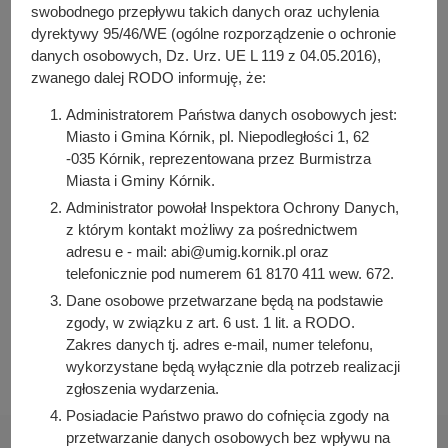
y
(123.89 KB)
swobodnego przepływu takich danych oraz uchylenia
j
Liczba pobrań: 12
dyrektywy 95/46/WE (ogólne rozporządzenie o ochronie
n
danych osobowych, Dz. Urz. UE L 119 z 04.05.2016),
a
zwanego dalej RODO informuję, że:
Osoba odpowiedzialna za treść:
Administratorem Państwa danych osobowych jest:
Anna Wójkiewicz
Miasto i Gmina Kórnik, pl. Niepodległości 1, 62
-035 Kórnik, reprezentowana przez Burmistrza
Osoba odpowiedzialna za publikację:
Miasta i Gminy Kórnik.
Bartosz Przybylski
Administrator powołał Inspektora Ochrony Danych,
Data wytworzenia:
z którym kontakt możliwy za pośrednictwem
2025-02-24 07:50:04
adresu e - mail: abi@umig.kornik.pl oraz
Data publikacji:
telefonicznie pod numerem 61 8170 411 wew. 672.
2025-02-24 08:48:35
Dane osobowe przetwarzane będą na podstawie
zgody, w związku z art. 6 ust. 1 lit. a RODO.
Data ostatniej modyfikacji:
Zakres danych tj. adres e-mail, numer telefonu,
2025-02-24 08:48:35
wykorzystane będą wyłącznie dla potrzeb realizacji
zgłoszenia wydarzenia.
Posiadacie Państwo prawo do cofnięcia zgody na
przetwarzanie danych osobowych bez wpływu na