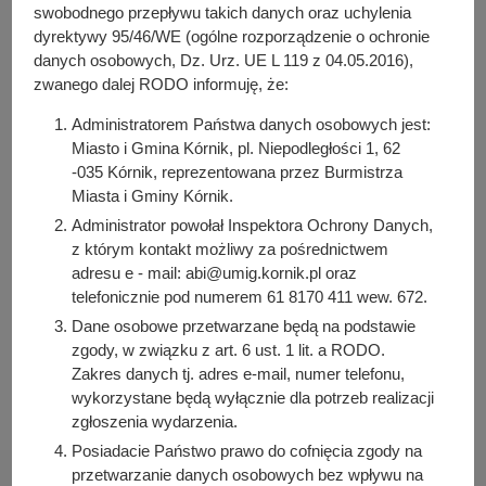
y
(63.61 KB)
swobodnego przepływu takich danych oraz uchylenia
j
Liczba pobrań: 38
dyrektywy 95/46/WE (ogólne rozporządzenie o ochronie
n
danych osobowych, Dz. Urz. UE L 119 z 04.05.2016),
a
zwanego dalej RODO informuję, że:
Osoba odpowiedzialna za treść:
Administratorem Państwa danych osobowych jest:
Emilia Pelczyk
Miasto i Gmina Kórnik, pl. Niepodległości 1, 62
-035 Kórnik, reprezentowana przez Burmistrza
Osoba odpowiedzialna za publikację:
Miasta i Gminy Kórnik.
Bartosz Przybylski
Administrator powołał Inspektora Ochrony Danych,
Data wytworzenia:
z którym kontakt możliwy za pośrednictwem
2025-01-08 08:00:08
adresu e - mail: abi@umig.kornik.pl oraz
Data publikacji:
telefonicznie pod numerem 61 8170 411 wew. 672.
2025-01-08 08:01:43
Dane osobowe przetwarzane będą na podstawie
zgody, w związku z art. 6 ust. 1 lit. a RODO.
Data ostatniej modyfikacji:
Zakres danych tj. adres e-mail, numer telefonu,
2025-01-08 08:01:43
wykorzystane będą wyłącznie dla potrzeb realizacji
zgłoszenia wydarzenia.
Posiadacie Państwo prawo do cofnięcia zgody na
przetwarzanie danych osobowych bez wpływu na