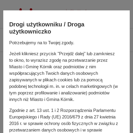
P
r
z
Drogi użytkowniku / Droga
e
użytkowniczko
j
Ś
Biuletyn Informacji Publicznej UMiG Kórnik
Zarządzenie nr 3/2025 z dnia 2
d
c
Potrzebujemy na to Twojej zgody.
stycznia 2025 r.
ź
i
d
Jeżeli klikniesz przycisk "Przejdź dalej" lub zamkniesz
e
Zarządzenie nr 3/2025 z
to okno, to wyrazisz zgodę na przetwarzanie przez
o
ż
Miasto i Gminę Kórnik oraz podmiotów z nim
t
k
dnia 2 stycznia 2025 r.
współpracujących Twoich danych osobowych
r
a
zapisywanych w plikach cookies lub za pomocą
e
n
podobnej technologii m. in. w celach marketingowych (w
ś
a
tym poprzez profilowanie i analizowanie) podmiotów
w sprawie: powołania składu Gminnej Komisji
c
w
innych niż Miasto i Gmina Kórnik.
Rozwiązywania Problemów Alkoholowych
i
i
Zgodnie z art. 13 ust. 1 i 2 Rozporządzenia Parlamentu
g
Europejskiego i Rady (UE) 2016/679 z dnia 27 kwietnia
a
Do pobrania
2016 r. w sprawie ochrony osób fizycznych w związku z
c
PDF
-
Zarządzenie nr 3/2025 z dnia 2 stycznia 2025 r.
przetwarzaniem danych osobowych i w sprawie