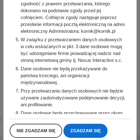
zgodność z prawem przetwarzania, którego
dokonano na podstawie zgody przed jej
cofnięciem. Cofnięcie zgody następuje poprzez
Urząd Miasta i Gminy Kórnik
przesłanie informacji pocztą elektroniczną na adres
pl. Niepodległości 1
elektroniczny Administratora: kornik@kornik.pl
62-035 Kórnik
W związku z przetwarzaniem danych osobowych
w celu wskazanych w pkt. 3 dane osobowe mogą
Sprawdź także
być udostępniane firmie prowadzącej nadzór nad
stroną internetową gminy tj. Nexus Interactive s.c.
Dane osobowe nie będą przekazywane do
państwa trzeciego, ani organizacji
międzynarodowej.
Śledź nas na
Przy przetwarzaniu danych osobowych nie będzie
Facebook
Instagram
używane zautomatyzowane podejmowanie decyzji,
ani profilowanie.
Dane osobowe będą przechowywane przez okres
1 roku od momentu przesłania danych, lub do
momentu wycofania udzielonej zgody.
NIE ZGADZAM SIĘ
ZGADZAM SIĘ
Posiadacie Państwo prawo do żądania od