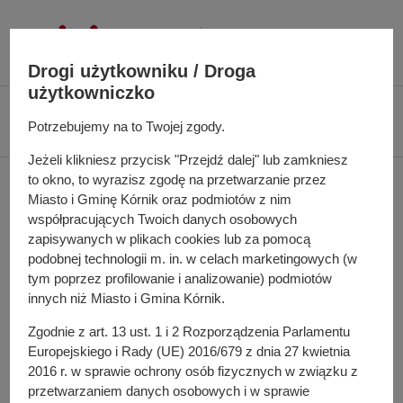
P
r
z
Drogi użytkowniku / Droga
e
użytkowniczko
j
Ś
Biuletyn Informacji Publicznej UMiG Kórnik
Zarządzenie nr 32/2023 z dnia
d
Potrzebujemy na to Twojej zgody.
c
30 marca 2023 r.
ź
i
Jeżeli klikniesz przycisk "Przejdź dalej" lub zamkniesz
d
e
to okno, to wyrazisz zgodę na przetwarzanie przez
Zarządzenie nr 32/2023 z
o
ż
Miasto i Gminę Kórnik oraz podmiotów z nim
t
k
dnia 30 marca 2023 r.
współpracujących Twoich danych osobowych
r
a
zapisywanych w plikach cookies lub za pomocą
e
n
podobnej technologii m. in. w celach marketingowych (w
ś
a
tym poprzez profilowanie i analizowanie) podmiotów
w sprawie: zmiany uchwały budżetowej Miasta i Gminy
c
innych niż Miasto i Gmina Kórnik.
w
Kórnik na 2023 rok
i
i
Zgodnie z art. 13 ust. 1 i 2 Rozporządzenia Parlamentu
g
Pełna treść zarządzenia
Europejskiego i Rady (UE) 2016/679 z dnia 27 kwietnia
a
2016 r. w sprawie ochrony osób fizycznych w związku z
c
przetwarzaniem danych osobowych i w sprawie
Osoba odpowiedzialna za treść: