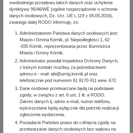
y
swobodnego przepływu takich danych oraz uchylenia
Arleta Kretkowska
j
dyrektywy 95/46/WE (ogólne rozporządzenie o ochronie
Osoba odpowiedzialna za publikację:
danych osobowych, Dz. Urz. UE L 119 z 04.05.2016),
n
Bartosz Przybylski
zwanego dalej RODO informuję, że:
a
Data wytworzenia:
Administratorem Państwa danych osobowych jest:
2023-04-05 15:12:28
Miasto i Gmina Kórnik, pl. Niepodległości 1, 62
-035 Kórnik, reprezentowana przez Burmistrza
Data publikacji:
Miasta i Gminy Kórnik.
2023-04-05 15:13:09
Administrator powołał Inspektora Ochrony Danych,
Data ostatniej modyfikacji:
z którym kontakt możliwy za pośrednictwem
2023-04-05 15:13:09
adresu e - mail: abi@umig.kornik.pl oraz
telefonicznie pod numerem 61 8170 411 wew. 672.
Dane osobowe przetwarzane będą na podstawie
zgody, w związku z art. 6 ust. 1 lit. a RODO.
Zakres danych tj. adres e-mail, numer telefonu,
wykorzystane będą wyłącznie dla potrzeb realizacji
zgłoszenia wydarzenia.
Urząd Miasta i Gminy Kórnik
Posiadacie Państwo prawo do cofnięcia zgody na
pl. Niepodległości 1
przetwarzanie danych osobowych bez wpływu na