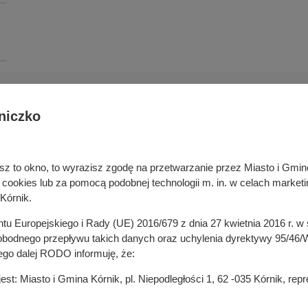
niczko
Deklaracja dostępności cyfrowej
rka odpadami
Cyberbezpieczeństwo
ywatelski
Mapa serwisu
niesz to okno, to wyrazisz zgodę na przetwarzanie przez Miasto i Gm
je
Rejestr zmian
okies lub za pomocą podobnej technologii m. in. w celach marketi
in
Zasady wystawiania faktur
Kórnik.
ustrukturyzowanych w Systemie 
ganizacji pozarządowych
entu Europejskiego i Rady (UE) 2016/679 z dnia 27 kwietnia 2016 r. 
 mediach
odnego przepływu takich danych oraz uchylenia dyrektywy 95/46/W
ego dalej RODO informuję, że:
t: Miasto i Gmina Kórnik, pl. Niepodległości 1, 62 -035 Kórnik, re