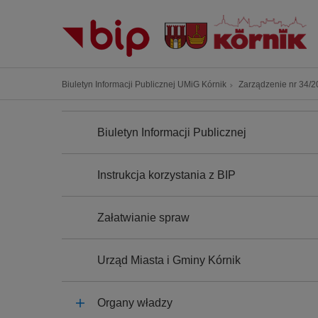
P
r
z
e
j
Ś
Biuletyn Informacji Publicznej UMiG Kórnik
Zarządzenie nr 34/20
d
c
ź
N
i
A
d
Biuletyn Informacji Publicznej
e
W
o
I
ż
G
t
k
A
Instrukcja korzystania z BIP
r
C
a
J
e
n
A
ś
Załatwianie spraw
a
c
w
i
i
Urząd Miasta i Gminy Kórnik
g
a
Organy władzy
c