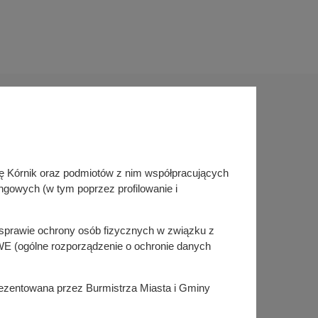
Sprawdź także
inę Kórnik oraz podmiotów z nim współpracujących
Śledź nas na
ngowych (w tym poprzez profilowanie i
Facebook
Instagram
KSeF
w sprawie ochrony osób fizycznych w związku z
E (ogólne rozporządzenie o ochronie danych
prezentowana przez Burmistrza Miasta i Gminy