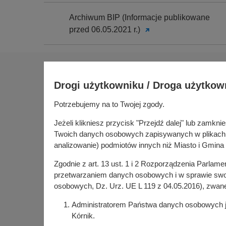
Archiwum BIP (Informacje publikowane
przed 06.05.2021 r.)
Na skróty
Drogi użytkowniku / Droga użytkow
Sołectwa
Gospoda
Potrzebujemy na to Twojej zgody.
Urząd Miasta i Gminy Kórnik
Budżet ob
pl. Niepodległości 1
Jeżeli klikniesz przycisk "Przejdź dalej" lub zamk
Konsultac
62-035 Kórnik
Twoich danych osobowych zapisywanych w plikach co
Kórniczan
analizowanie) podmiotów innych niż Miasto i Gmina 
Portal or
Zgodnie z art. 13 ust. 1 i 2 Rozporządzenia Parlam
Kórnik w
przetwarzaniem danych osobowych i w sprawie swob
osobowych, Dz. Urz. UE L 119 z 04.05.2016), zwan
Administratorem Państwa danych osobowych jes
Kórnik.