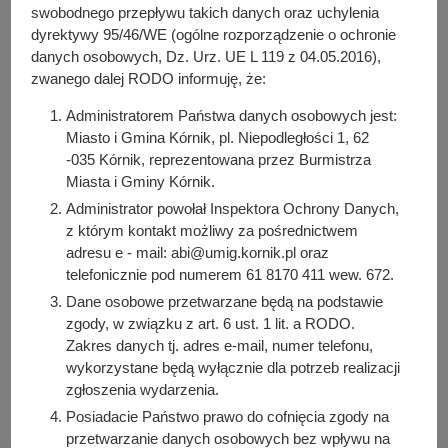
y
swobodnego przepływu takich danych oraz uchylenia
PDF
-
Zarządzenie nr 34/2024 z dnia 8 kwietnia 2024 r.
j
dyrektywy 95/46/WE (ogólne rozporządzenie o ochronie
(77.33 KB)
n
Liczba pobrań: 9
danych osobowych, Dz. Urz. UE L 119 z 04.05.2016),
a
zwanego dalej RODO informuję, że:
Administratorem Państwa danych osobowych jest:
Miasto i Gmina Kórnik, pl. Niepodległości 1, 62
Osoba odpowiedzialna za treść:
-035 Kórnik, reprezentowana przez Burmistrza
Aneta Weber
Miasta i Gminy Kórnik.
Osoba odpowiedzialna za publikację:
Administrator powołał Inspektora Ochrony Danych,
Bartosz Przybylski
z którym kontakt możliwy za pośrednictwem
Data wytworzenia:
adresu e - mail: abi@umig.kornik.pl oraz
2024-04-11 11:17:18
telefonicznie pod numerem 61 8170 411 wew. 672.
Data publikacji:
Dane osobowe przetwarzane będą na podstawie
2024-04-11 11:17:18
zgody, w związku z art. 6 ust. 1 lit. a RODO.
Zakres danych tj. adres e-mail, numer telefonu,
Data ostatniej modyfikacji:
wykorzystane będą wyłącznie dla potrzeb realizacji
2024-04-11 11:17:18
zgłoszenia wydarzenia.
Posiadacie Państwo prawo do cofnięcia zgody na
przetwarzanie danych osobowych bez wpływu na