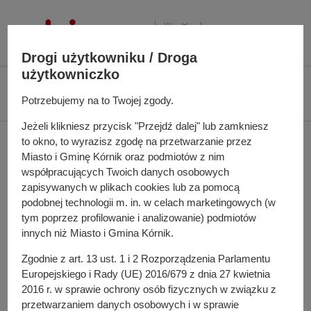
P
r
z
Drogi użytkowniku / Droga
e
użytkowniczko
j
Ś
Biuletyn Informacji Publicznej UMiG Kórnik
Zarządzenie nr 34/2024 z dnia
d
c
Potrzebujemy na to Twojej zgody.
8 kwietnia 2024 r.
ź
i
d
Jeżeli klikniesz przycisk "Przejdź dalej" lub zamkniesz
e
Zarządzenie nr 34/2024 z
to okno, to wyrazisz zgodę na przetwarzanie przez
o
ż
Miasto i Gminę Kórnik oraz podmiotów z nim
t
k
dnia 8 kwietnia 2024 r.
współpracujących Twoich danych osobowych
r
a
zapisywanych w plikach cookies lub za pomocą
e
n
podobnej technologii m. in. w celach marketingowych (w
ś
a
tym poprzez profilowanie i analizowanie) podmiotów
w sprawie: zatwierdzenia konkursu na stanowisko
c
w
innych niż Miasto i Gmina Kórnik.
dyrektora Przedszkola nr 1 im. Misia Uszatka w Kórniku, ul.
i
i
prof. Zbigniewa Steckiego 11, 62-035 Kórnik
Zgodnie z art. 13 ust. 1 i 2 Rozporządzenia Parlamentu
g
Europejskiego i Rady (UE) 2016/679 z dnia 27 kwietnia
a
2016 r. w sprawie ochrony osób fizycznych w związku z
c
Do pobrania
przetwarzaniem danych osobowych i w sprawie