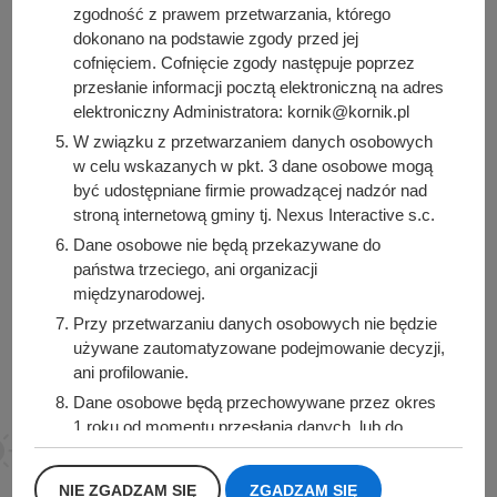
zgodność z prawem przetwarzania, którego
dokonano na podstawie zgody przed jej
cofnięciem. Cofnięcie zgody następuje poprzez
przesłanie informacji pocztą elektroniczną na adres
Urząd Miasta i Gminy Kórnik
elektroniczny Administratora: kornik@kornik.pl
pl. Niepodległości 1
W związku z przetwarzaniem danych osobowych
62-035 Kórnik
w celu wskazanych w pkt. 3 dane osobowe mogą
być udostępniane firmie prowadzącej nadzór nad
Sprawdź także
stroną internetową gminy tj. Nexus Interactive s.c.
Dane osobowe nie będą przekazywane do
państwa trzeciego, ani organizacji
międzynarodowej.
Śledź nas na
Przy przetwarzaniu danych osobowych nie będzie
używane zautomatyzowane podejmowanie decyzji,
Facebook
Instagram
ani profilowanie.
Dane osobowe będą przechowywane przez okres
1 roku od momentu przesłania danych, lub do
momentu wycofania udzielonej zgody.
Posiadacie Państwo prawo do żądania od
NIE ZGADZAM SIĘ
ZGADZAM SIĘ