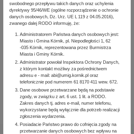
y
(68.82 KB)
swobodnego przepływu takich danych oraz uchylenia
j
Liczba pobrań: 5
dyrektywy 95/46/WE (ogólne rozporządzenie o ochronie
n
danych osobowych, Dz. Urz. UE L 119 z 04.05.2016),
a
zwanego dalej RODO informuję, że:
Osoba odpowiedzialna za treść:
Administratorem Państwa danych osobowych jest:
Katarzyna Antkowiak
Miasto i Gmina Kórnik, pl. Niepodległości 1, 62
-035 Kórnik, reprezentowana przez Burmistrza
Osoba odpowiedzialna za publikację:
Miasta i Gminy Kórnik.
Bartosz Przybylski
Administrator powołał Inspektora Ochrony Danych,
Data wytworzenia:
z którym kontakt możliwy za pośrednictwem
2024-04-18 10:31:10
adresu e - mail: abi@umig.kornik.pl oraz
Data publikacji:
telefonicznie pod numerem 61 8170 411 wew. 672.
2024-04-18 10:32:22
Dane osobowe przetwarzane będą na podstawie
zgody, w związku z art. 6 ust. 1 lit. a RODO.
Data ostatniej modyfikacji:
Zakres danych tj. adres e-mail, numer telefonu,
2024-04-18 10:32:22
wykorzystane będą wyłącznie dla potrzeb realizacji
zgłoszenia wydarzenia.
Posiadacie Państwo prawo do cofnięcia zgody na
przetwarzanie danych osobowych bez wpływu na