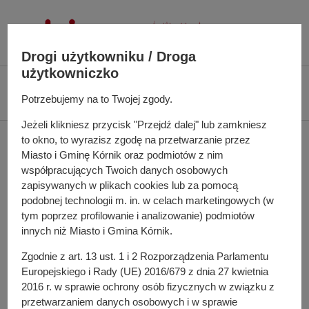
P
r
z
Drogi użytkowniku / Droga
e
użytkowniczko
j
Ś
Biuletyn Informacji Publicznej UMiG Kórnik
Zarządzenie nr 35/2024 z dnia
d
c
Potrzebujemy na to Twojej zgody.
9 kwietnia 2024 r.
ź
i
d
Jeżeli klikniesz przycisk "Przejdź dalej" lub zamkniesz
e
Zarządzenie nr 35/2024 z
to okno, to wyrazisz zgodę na przetwarzanie przez
o
ż
Miasto i Gminę Kórnik oraz podmiotów z nim
t
k
dnia 9 kwietnia 2024 r.
współpracujących Twoich danych osobowych
r
a
zapisywanych w plikach cookies lub za pomocą
e
n
podobnej technologii m. in. w celach marketingowych (w
ś
a
tym poprzez profilowanie i analizowanie) podmiotów
w sprawie: kontroli warunków i jakości świadczonej opieki
c
w
innych niż Miasto i Gmina Kórnik.
przez dziennego opiekuna
i
i
Zgodnie z art. 13 ust. 1 i 2 Rozporządzenia Parlamentu
g
Europejskiego i Rady (UE) 2016/679 z dnia 27 kwietnia
a
Do pobrania
2016 r. w sprawie ochrony osób fizycznych w związku z
c
PDF
-
Zarządzenie nr 35/2024 z dnia 9 kwietnia 2024 r.
przetwarzaniem danych osobowych i w sprawie