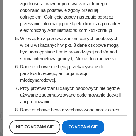
zgodność z prawem przetwarzania, którego
dokonano na podstawie zgody przed jej
cofnięciem. Cofnięcie zgody następuje poprzez
Urząd Miasta i Gminy Kórnik
przesłanie informacji pocztą elektroniczną na adres
pl. Niepodległości 1
elektroniczny Administratora: kornik@kornik.pl
62-035 Kórnik
W związku z przetwarzaniem danych osobowych
w celu wskazanych w pkt. 3 dane osobowe mogą
Sprawdź także
być udostępniane firmie prowadzącej nadzór nad
stroną internetową gminy tj. Nexus Interactive s.c.
Dane osobowe nie będą przekazywane do
państwa trzeciego, ani organizacji
międzynarodowej.
Śledź nas na
Przy przetwarzaniu danych osobowych nie będzie
Facebook
Instagram
używane zautomatyzowane podejmowanie decyzji,
ani profilowanie.
Dane osobowe będą przechowywane przez okres
1 roku od momentu przesłania danych, lub do
momentu wycofania udzielonej zgody.
NIE ZGADZAM SIĘ
ZGADZAM SIĘ
Posiadacie Państwo prawo do żądania od