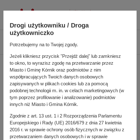
P
r
z
Drogi użytkowniku / Droga
e
użytkowniczko
j
Ś
Biuletyn Informacji Publicznej UMiG Kórnik
Zarządzenie nr 40/2025 z dnia
d
c
Potrzebujemy na to Twojej zgody.
5 marca 2025 r.
ź
i
d
Jeżeli klikniesz przycisk "Przejdź dalej" lub zamkniesz
e
Zarządzenie nr 40/2025 z
to okno, to wyrazisz zgodę na przetwarzanie przez
o
ż
Miasto i Gminę Kórnik oraz podmiotów z nim
t
k
dnia 5 marca 2025 r.
współpracujących Twoich danych osobowych
r
a
zapisywanych w plikach cookies lub za pomocą
e
n
podobnej technologii m. in. w celach marketingowych (w
ś
a
tym poprzez profilowanie i analizowanie) podmiotów
w sprawie ustalenia opłat za korzystanie ze świetlic
c
w
innych niż Miasto i Gmina Kórnik.
i
i
Zgodnie z art. 13 ust. 1 i 2 Rozporządzenia Parlamentu
g
Do pobrania
Europejskiego i Rady (UE) 2016/679 z dnia 27 kwietnia
a
PDF
-
Zarządzenie nr 40/2025 z dnia 5 marca 2025 r.
2016 r. w sprawie ochrony osób fizycznych w związku z
c
(126.63 KB)
przetwarzaniem danych osobowych i w sprawie