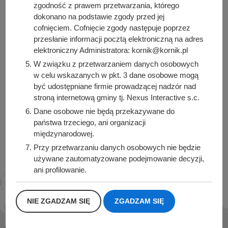
zgodność z prawem przetwarzania, którego
dokonano na podstawie zgody przed jej
Urząd Miasta i Gminy Kórnik
cofnięciem. Cofnięcie zgody następuje poprzez
pl. Niepodległości 1
przesłanie informacji pocztą elektroniczną na adres
elektroniczny Administratora: kornik@kornik.pl
62-035 Kórnik
W związku z przetwarzaniem danych osobowych
Sprawdź także
w celu wskazanych w pkt. 3 dane osobowe mogą
być udostępniane firmie prowadzącej nadzór nad
stroną internetową gminy tj. Nexus Interactive s.c.
Dane osobowe nie będą przekazywane do
Śledź nas na
państwa trzeciego, ani organizacji
międzynarodowej.
Facebook
Instagram
Przy przetwarzaniu danych osobowych nie będzie
używane zautomatyzowane podejmowanie decyzji,
ani profilowanie.
Dane osobowe będą przechowywane przez okres
1 roku od momentu przesłania danych, lub do
NIE ZGADZAM SIĘ
ZGADZAM SIĘ
momentu wycofania udzielonej zgody.
Posiadacie Państwo prawo do żądania od