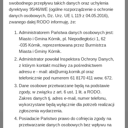
y
Liczba pobrań: 39
swobodnego przepływu takich danych oraz uchylenia
j
dyrektywy 95/46/WE (ogólne rozporządzenie o ochronie
n
danych osobowych, Dz. Urz. UE L 119 z 04.05.2016),
zwanego dalej RODO informuję, że:
a
Osoba odpowiedzialna za treść:
Beata Pawłowicz-Żak
Administratorem Państwa danych osobowych jest:
Miasto i Gmina Kórnik, pl. Niepodległości 1, 62
Osoba odpowiedzialna za publikację:
-035 Kórnik, reprezentowana przez Burmistrza
Bartosz Przybylski
Miasta i Gminy Kórnik.
Data wytworzenia:
Administrator powołał Inspektora Ochrony Danych,
2025-04-14 08:53:32
z którym kontakt możliwy za pośrednictwem
Data publikacji:
adresu e - mail: abi@umig.kornik.pl oraz
2025-04-14 09:04:13
telefonicznie pod numerem 61 8170 411 wew. 672.
Dane osobowe przetwarzane będą na podstawie
Data ostatniej modyfikacji:
zgody, w związku z art. 6 ust. 1 lit. a RODO.
2025-04-14 09:04:33
Zakres danych tj. adres e-mail, numer telefonu,
wykorzystane będą wyłącznie dla potrzeb realizacji
zgłoszenia wydarzenia.
Posiadacie Państwo prawo do cofnięcia zgody na
przetwarzanie danych osobowych bez wpływu na