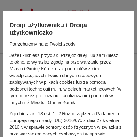
P
r
z
Drogi użytkowniku / Droga
e
użytkowniczko
j
Ś
Biuletyn Informacji Publicznej UMiG Kórnik
Zarządzenie nr 41/2024 z dnia
d
c
Potrzebujemy na to Twojej zgody.
24 kwietnia 2024 r.
ź
i
d
Jeżeli klikniesz przycisk "Przejdź dalej" lub zamkniesz
e
Zarządzenie nr 41/2024 z
to okno, to wyrazisz zgodę na przetwarzanie przez
o
ż
Miasto i Gminę Kórnik oraz podmiotów z nim
t
k
dnia 24 kwietnia 2024 r.
współpracujących Twoich danych osobowych
r
a
zapisywanych w plikach cookies lub za pomocą
e
n
podobnej technologii m. in. w celach marketingowych (w
ś
a
tym poprzez profilowanie i analizowanie) podmiotów
w sprawie: zarządzenia przeprowadzenia wyborów
c
w
innych niż Miasto i Gmina Kórnik.
Sołtysów i Rad Sołeckich w Gminie Kórnik
i
i
Zgodnie z art. 13 ust. 1 i 2 Rozporządzenia Parlamentu
g
Europejskiego i Rady (UE) 2016/679 z dnia 27 kwietnia
a
Do pobrania
2016 r. w sprawie ochrony osób fizycznych w związku z
c
PDF
-
Zarządzenie nr 41/2024 z dnia 24 kwietnia 2024 r.
przetwarzaniem danych osobowych i w sprawie