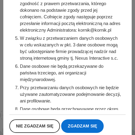
zgodność z prawem przetwarzania, którego
dokonano na podstawie zgody przed jej
cofnięciem. Cofnięcie zgody następuje poprzez
Urząd Miasta i Gminy Kórnik
przesłanie informacji pocztą elektroniczną na adres
pl. Niepodległości 1
elektroniczny Administratora: kornik@kornik.pl
62-035 Kórnik
W związku z przetwarzaniem danych osobowych
w celu wskazanych w pkt. 3 dane osobowe mogą
Sprawdź także
być udostępniane firmie prowadzącej nadzór nad
stroną internetową gminy tj. Nexus Interactive s.c.
Dane osobowe nie będą przekazywane do
państwa trzeciego, ani organizacji
międzynarodowej.
Śledź nas na
Przy przetwarzaniu danych osobowych nie będzie
Facebook
Instagram
używane zautomatyzowane podejmowanie decyzji,
ani profilowanie.
Dane osobowe będą przechowywane przez okres
1 roku od momentu przesłania danych, lub do
momentu wycofania udzielonej zgody.
NIE ZGADZAM SIĘ
ZGADZAM SIĘ
Posiadacie Państwo prawo do żądania od