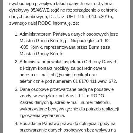
y
(92.85 KB)
swobodnego przepływu takich danych oraz uchylenia
j
Liczba pobrań: 44
dyrektywy 95/46/WE (ogólne rozporządzenie o ochronie
n
danych osobowych, Dz. Urz. UE L 119 z 04.05.2016),
a
zwanego dalej RODO informuję, że:
Osoba odpowiedzialna za treść:
Administratorem Państwa danych osobowych jest:
Anna Wójkiewicz
Miasto i Gmina Kórnik, pl. Niepodległości 1, 62
-035 Kórnik, reprezentowana przez Burmistrza
Osoba odpowiedzialna za publikację:
Miasta i Gminy Kórnik.
Bartosz Przybylski
Administrator powołał Inspektora Ochrony Danych,
Data wytworzenia:
z którym kontakt możliwy za pośrednictwem
2024-04-24 15:21:05
adresu e - mail: abi@umig.kornik.pl oraz
Data publikacji:
telefonicznie pod numerem 61 8170 411 wew. 672.
2024-04-24 15:22:32
Dane osobowe przetwarzane będą na podstawie
zgody, w związku z art. 6 ust. 1 lit. a RODO.
Data ostatniej modyfikacji:
Zakres danych tj. adres e-mail, numer telefonu,
2024-04-24 15:22:32
wykorzystane będą wyłącznie dla potrzeb realizacji
zgłoszenia wydarzenia.
Posiadacie Państwo prawo do cofnięcia zgody na
przetwarzanie danych osobowych bez wpływu na