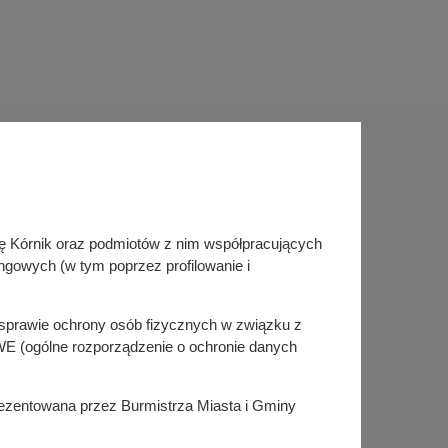
Sprawdź także
inę Kórnik oraz podmiotów z nim współpracujących
Śledź nas na
ngowych (w tym poprzez profilowanie i
Facebook
Instagram
KSeF
w sprawie ochrony osób fizycznych w związku z
E (ogólne rozporządzenie o ochronie danych
prezentowana przez Burmistrza Miasta i Gminy