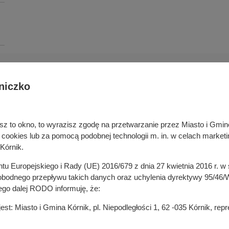
niczko
Deklaracja dostępności cyfrowej
rka odpadami
Cyberbezpieczeństwo
ywatelski
Mapa serwisu
niesz to okno, to wyrazisz zgodę na przetwarzanie przez Miasto i Gm
je
Rejestr zmian
okies lub za pomocą podobnej technologii m. in. w celach marketi
in
Zasady wystawiania faktur
Kórnik.
ustrukturyzowanych w Systemie 
ganizacji pozarządowych
entu Europejskiego i Rady (UE) 2016/679 z dnia 27 kwietnia 2016 r. 
 mediach
odnego przepływu takich danych oraz uchylenia dyrektywy 95/46/W
ego dalej RODO informuję, że:
t: Miasto i Gmina Kórnik, pl. Niepodległości 1, 62 -035 Kórnik, re