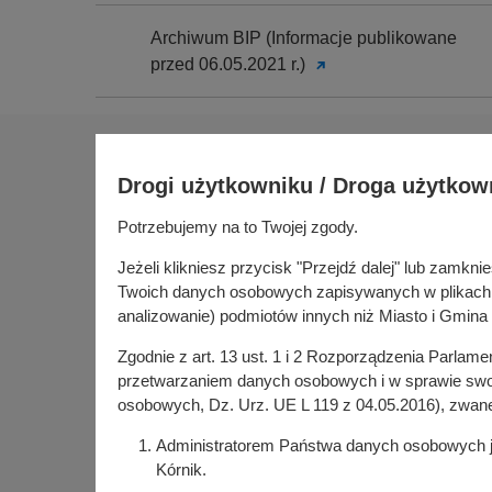
Archiwum BIP (Informacje publikowane
przed 06.05.2021 r.)
Na skróty
Drogi użytkowniku / Droga użytkow
Sołectwa
Gospoda
Potrzebujemy na to Twojej zgody.
Urząd Miasta i Gminy Kórnik
Budżet ob
pl. Niepodległości 1
Jeżeli klikniesz przycisk "Przejdź dalej" lub zamk
Konsultac
62-035 Kórnik
Twoich danych osobowych zapisywanych w plikach co
Kórniczan
analizowanie) podmiotów innych niż Miasto i Gmina 
Portal or
Zgodnie z art. 13 ust. 1 i 2 Rozporządzenia Parlam
Kórnik w
przetwarzaniem danych osobowych i w sprawie swob
osobowych, Dz. Urz. UE L 119 z 04.05.2016), zwan
Administratorem Państwa danych osobowych jes
Kórnik.