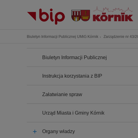
P
r
z
e
j
Ś
Biuletyn Informacji Publicznej UMiG Kórnik
Zarządzenie nr 43/20
d
c
ź
N
i
A
d
Biuletyn Informacji Publicznej
e
W
o
I
ż
G
t
k
A
Instrukcja korzystania z BIP
r
C
a
J
e
n
A
ś
Załatwianie spraw
a
c
w
i
i
Urząd Miasta i Gminy Kórnik
g
a
Organy władzy
c