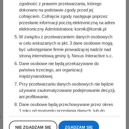
zgodność z prawem przetwarzania, którego
dokonano na podstawie zgody przed jej
cofnięciem. Cofnięcie zgody następuje poprzez
przesłanie informacji pocztą elektroniczną na adres
Urząd Miasta i Gminy Kórnik
elektroniczny Administratora: kornik@kornik.pl
pl. Niepodległości 1
W związku z przetwarzaniem danych osobowych
62-035 Kórnik
w celu wskazanych w pkt. 3 dane osobowe mogą
być udostępniane firmie prowadzącej nadzór nad
Sprawdź także
stroną internetową gminy tj. Nexus Interactive s.c.
Dane osobowe nie będą przekazywane do
państwa trzeciego, ani organizacji
międzynarodowej.
Śledź nas na
Przy przetwarzaniu danych osobowych nie będzie
używane zautomatyzowane podejmowanie decyzji,
Facebook
Instagram
ani profilowanie.
Dane osobowe będą przechowywane przez okres
1 roku od momentu przesłania danych, lub do
momentu wycofania udzielonej zgody.
Posiadacie Państwo prawo do żądania od
NIE ZGADZAM SIĘ
ZGADZAM SIĘ