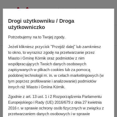
P
r
z
Drogi użytkowniku / Droga
e
użytkowniczko
j
Ś
Biuletyn Informacji Publicznej UMiG Kórnik
Zarządzenie nr 44/2022 z dnia
d
Potrzebujemy na to Twojej zgody.
c
15 marca 2022 r.
ź
i
Jeżeli klikniesz przycisk "Przejdź dalej" lub zamkniesz
d
e
to okno, to wyrazisz zgodę na przetwarzanie przez
Zarządzenie nr 44/2022 z
o
ż
Miasto i Gminę Kórnik oraz podmiotów z nim
t
k
dnia 15 marca 2022 r.
współpracujących Twoich danych osobowych
r
a
zapisywanych w plikach cookies lub za pomocą
e
n
podobnej technologii m. in. w celach marketingowych (w
ś
a
tym poprzez profilowanie i analizowanie) podmiotów
w sprawie: utworzenia oddziału przygotowawczego w
c
innych niż Miasto i Gmina Kórnik.
w
Szkole Podstawowej im. Powstańców Wielkopolskich w
i
i
Zgodnie z art. 13 ust. 1 i 2 Rozporządzenia Parlamentu
Robakowie
g
Europejskiego i Rady (UE) 2016/679 z dnia 27 kwietnia
a
Pełna treść zarządzenia
2016 r. w sprawie ochrony osób fizycznych w związku z
c
przetwarzaniem danych osobowych i w sprawie