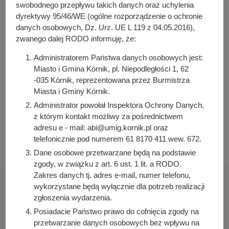
y
swobodnego przepływu takich danych oraz uchylenia
Osoba odpowiedzialna za treść:
j
dyrektywy 95/46/WE (ogólne rozporządzenie o ochronie
Aneta Weber
danych osobowych, Dz. Urz. UE L 119 z 04.05.2016),
n
zwanego dalej RODO informuję, że:
Osoba odpowiedzialna za publikację:
a
Julia Łabudek
Administratorem Państwa danych osobowych jest:
Data wytworzenia:
Miasto i Gmina Kórnik, pl. Niepodległości 1, 62
2022-03-18 08:25:19
-035 Kórnik, reprezentowana przez Burmistrza
Miasta i Gminy Kórnik.
Data publikacji:
2022-03-18 08:28:37
Administrator powołał Inspektora Ochrony Danych,
z którym kontakt możliwy za pośrednictwem
Data ostatniej modyfikacji:
adresu e - mail: abi@umig.kornik.pl oraz
2022-03-18 08:28:37
telefonicznie pod numerem 61 8170 411 wew. 672.
Dane osobowe przetwarzane będą na podstawie
zgody, w związku z art. 6 ust. 1 lit. a RODO.
Zakres danych tj. adres e-mail, numer telefonu,
wykorzystane będą wyłącznie dla potrzeb realizacji
zgłoszenia wydarzenia.
Posiadacie Państwo prawo do cofnięcia zgody na
Urząd Miasta i Gminy Kórnik
przetwarzanie danych osobowych bez wpływu na