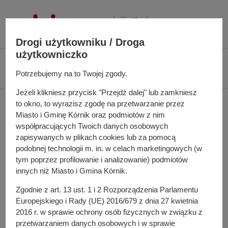
P
r
z
Drogi użytkowniku / Droga
e
użytkowniczko
j
Ś
Biuletyn Informacji Publicznej UMiG Kórnik
Zarządzenie nr 44/2025 z dnia
d
c
Potrzebujemy na to Twojej zgody.
11 marca 2025 r.
ź
i
d
Jeżeli klikniesz przycisk "Przejdź dalej" lub zamkniesz
e
Zarządzenie nr 44/2025 z
to okno, to wyrazisz zgodę na przetwarzanie przez
o
ż
Miasto i Gminę Kórnik oraz podmiotów z nim
t
k
dnia 11 marca 2025 r.
współpracujących Twoich danych osobowych
r
a
zapisywanych w plikach cookies lub za pomocą
e
n
podobnej technologii m. in. w celach marketingowych (w
ś
a
tym poprzez profilowanie i analizowanie) podmiotów
w sprawie powołania Pełnomocnika Burmistrza Miasta i
c
w
innych niż Miasto i Gmina Kórnik.
Gminy Kórnik w wyborach Prezydenta Rzeczypospolitej
i
i
Polskiej zarządzonych na dzień 18 maja 2025 r.
Zgodnie z art. 13 ust. 1 i 2 Rozporządzenia Parlamentu
g
Europejskiego i Rady (UE) 2016/679 z dnia 27 kwietnia
a
2016 r. w sprawie ochrony osób fizycznych w związku z
c
Do pobrania
przetwarzaniem danych osobowych i w sprawie