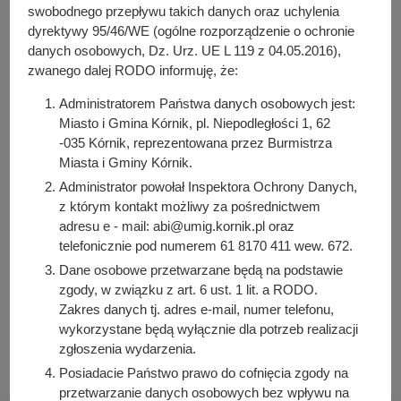
y
swobodnego przepływu takich danych oraz uchylenia
PDF
-
Zarządzenie nr 44/2025 z dnia 11 marca 2025 r.
j
dyrektywy 95/46/WE (ogólne rozporządzenie o ochronie
(101.3 KB)
n
Liczba pobrań: 5
danych osobowych, Dz. Urz. UE L 119 z 04.05.2016),
a
zwanego dalej RODO informuję, że:
Administratorem Państwa danych osobowych jest:
Miasto i Gmina Kórnik, pl. Niepodległości 1, 62
Osoba odpowiedzialna za treść:
-035 Kórnik, reprezentowana przez Burmistrza
Iwona Pawłowicz-Napieralska
Miasta i Gminy Kórnik.
Osoba odpowiedzialna za publikację:
Administrator powołał Inspektora Ochrony Danych,
Bartosz Przybylski
z którym kontakt możliwy za pośrednictwem
Data wytworzenia:
adresu e - mail: abi@umig.kornik.pl oraz
2025-05-06 14:31:50
telefonicznie pod numerem 61 8170 411 wew. 672.
Data publikacji:
Dane osobowe przetwarzane będą na podstawie
2025-05-06 14:33:20
zgody, w związku z art. 6 ust. 1 lit. a RODO.
Zakres danych tj. adres e-mail, numer telefonu,
Data ostatniej modyfikacji:
wykorzystane będą wyłącznie dla potrzeb realizacji
2025-05-06 14:33:20
zgłoszenia wydarzenia.
Posiadacie Państwo prawo do cofnięcia zgody na
przetwarzanie danych osobowych bez wpływu na