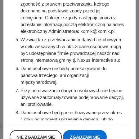
zgodność z prawem przetwarzania, którego
dokonano na podstawie zgody przed jej
cofnięciem. Cofnięcie zgody następuje poprzez
przesłanie informacji pocztą elektroniczną na adres
Urząd Miasta i Gminy Kórnik
elektroniczny Administratora: kornik@kornik.pl
pl. Niepodległości 1
W związku z przetwarzaniem danych osobowych
62-035 Kórnik
w celu wskazanych w pkt. 3 dane osobowe mogą
być udostępniane firmie prowadzącej nadzór nad
Sprawdź także
stroną internetową gminy tj. Nexus Interactive s.c.
Dane osobowe nie będą przekazywane do
państwa trzeciego, ani organizacji
międzynarodowej.
Śledź nas na
Przy przetwarzaniu danych osobowych nie będzie
używane zautomatyzowane podejmowanie decyzji,
Facebook
Instagram
ani profilowanie.
Dane osobowe będą przechowywane przez okres
1 roku od momentu przesłania danych, lub do
momentu wycofania udzielonej zgody.
Posiadacie Państwo prawo do żądania od
NIE ZGADZAM SIĘ
ZGADZAM SIĘ