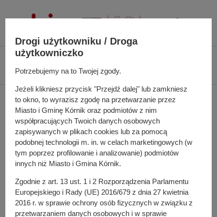
P
r
z
Drogi użytkowniku / Droga
e
użytkowniczko
j
Ś
Biuletyn Informacji Publicznej UMiG Kórnik
Zarządzenie nr 45/2026 z dnia
d
c
Potrzebujemy na to Twojej zgody.
17 marca 2026 r.
ź
i
d
Jeżeli klikniesz przycisk "Przejdź dalej" lub zamkniesz
e
Zarządzenie nr 45/2026 z
o
to okno, to wyrazisz zgodę na przetwarzanie przez
ż
t
Miasto i Gminę Kórnik oraz podmiotów z nim
k
dnia 17 marca 2026 r.
współpracujących Twoich danych osobowych
r
a
zapisywanych w plikach cookies lub za pomocą
e
n
podobnej technologii m. in. w celach marketingowych (w
ś
a
tym poprzez profilowanie i analizowanie) podmiotów
w sprawie: regulaminu naboru kandydatów na wolne
c
w
innych niż Miasto i Gmina Kórnik.
stanowiska urzędnicze, w tym kierownicze stanowiska
i
i
urzędnicze oraz wprowadzenia karty obiegowej dla
Zgodnie z art. 13 ust. 1 i 2 Rozporządzenia Parlamentu
g
pracowników Urzędu Miasta i Gminy Kórnik
Europejskiego i Rady (UE) 2016/679 z dnia 27 kwietnia
a
2016 r. w sprawie ochrony osób fizycznych w związku z
c
przetwarzaniem danych osobowych i w sprawie