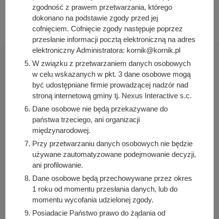
zgodność z prawem przetwarzania, którego
2026-03-24 09:39:37
dokonano na podstawie zgody przed jej
cofnięciem. Cofnięcie zgody następuje poprzez
przesłanie informacji pocztą elektroniczną na adres
elektroniczny Administratora: kornik@kornik.pl
W związku z przetwarzaniem danych osobowych
w celu wskazanych w pkt. 3 dane osobowe mogą
być udostępniane firmie prowadzącej nadzór nad
Urząd Miasta i Gminy Kórnik
stroną internetową gminy tj. Nexus Interactive s.c.
pl. Niepodległości 1
Dane osobowe nie będą przekazywane do
62-035 Kórnik
państwa trzeciego, ani organizacji
międzynarodowej.
Sprawdź także
Przy przetwarzaniu danych osobowych nie będzie
używane zautomatyzowane podejmowanie decyzji,
ani profilowanie.
Dane osobowe będą przechowywane przez okres
Śledź nas na
1 roku od momentu przesłania danych, lub do
momentu wycofania udzielonej zgody.
Facebook
Instagram
Posiadacie Państwo prawo do żądania od