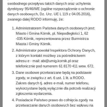
y
Do pobrania
swobodnego przepływu takich danych oraz uchylenia
j
dyrektywy 95/46/WE (ogólne rozporządzenie o ochronie
PDF
-
Zarządzenie nr 45/2026 z dnia 17 marca 2026 r.
n
(46.79 KB)
danych osobowych, Dz. Urz. UE L 119 z 04.05.2016),
a
Liczba pobrań: 9
zwanego dalej RODO informuję, że:
PDF
-
Załącznik do zarządzenia nr 45/2026 z dnia 17
Administratorem Państwa danych osobowych jest:
marca 2026 r. (1.6 MB)
Miasto i Gmina Kórnik, pl. Niepodległości 1, 62
Liczba pobrań: 10
-035 Kórnik, reprezentowana przez Burmistrza
Miasta i Gminy Kórnik.
Administrator powołał Inspektora Ochrony Danych,
z którym kontakt możliwy za pośrednictwem
Osoba odpowiedzialna za treść:
Iwona Pawłowicz-Napieralska
adresu e - mail: abi@umig.kornik.pl oraz
telefonicznie pod numerem 61 8170 411 wew. 672.
Osoba odpowiedzialna za publikację:
Dane osobowe przetwarzane będą na podstawie
Bartosz Przybylski
zgody, w związku z art. 6 ust. 1 lit. a RODO.
Data wytworzenia:
Zakres danych tj. adres e-mail, numer telefonu,
2026-03-24 09:35:54
wykorzystane będą wyłącznie dla potrzeb realizacji
zgłoszenia wydarzenia.
Data publikacji:
2026-03-24 09:39:37
Posiadacie Państwo prawo do cofnięcia zgody na
przetwarzanie danych osobowych bez wpływu na
Data ostatniej modyfikacji: