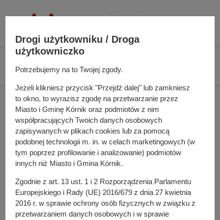
P
r
z
Drogi użytkowniku / Droga
e
użytkowniczko
j
Ś
Biuletyn Informacji Publicznej UMiG Kórnik
Zarządzenie nr 47/2022 z dnia
d
Potrzebujemy na to Twojej zgody.
c
21 marca 2022 r.
ź
i
Jeżeli klikniesz przycisk "Przejdź dalej" lub zamkniesz
d
e
to okno, to wyrazisz zgodę na przetwarzanie przez
Zarządzenie nr 47/2022 z
o
ż
Miasto i Gminę Kórnik oraz podmiotów z nim
t
k
dnia 21 marca 2022 r.
współpracujących Twoich danych osobowych
r
a
zapisywanych w plikach cookies lub za pomocą
e
n
podobnej technologii m. in. w celach marketingowych (w
ś
a
tym poprzez profilowanie i analizowanie) podmiotów
w sprawie: utworzenia oddziałów przygotowawczych w
c
innych niż Miasto i Gmina Kórnik.
w
Szkole Podstawowej nr 2 im. Teofili z Dzialyńskich
i
i
Zgodnie z art. 13 ust. 1 i 2 Rozporządzenia Parlamentu
Szołdrsiej-Potulickej w Kórniku
g
Europejskiego i Rady (UE) 2016/679 z dnia 27 kwietnia
a
Pełna treść zarządzenia
2016 r. w sprawie ochrony osób fizycznych w związku z
c
przetwarzaniem danych osobowych i w sprawie