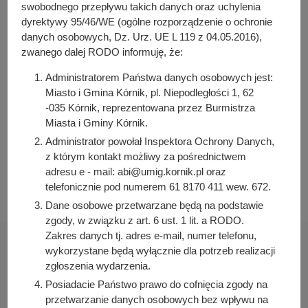
y
swobodnego przepływu takich danych oraz uchylenia
Osoba odpowiedzialna za treść:
j
dyrektywy 95/46/WE (ogólne rozporządzenie o ochronie
Aneta Weber
danych osobowych, Dz. Urz. UE L 119 z 04.05.2016),
n
zwanego dalej RODO informuję, że:
Osoba odpowiedzialna za publikację:
a
Julia Łabudek
Administratorem Państwa danych osobowych jest:
Data wytworzenia:
Miasto i Gmina Kórnik, pl. Niepodległości 1, 62
2022-03-23 14:41:18
-035 Kórnik, reprezentowana przez Burmistrza
Miasta i Gminy Kórnik.
Data publikacji:
2022-03-23 14:49:36
Administrator powołał Inspektora Ochrony Danych,
z którym kontakt możliwy za pośrednictwem
Data ostatniej modyfikacji:
adresu e - mail: abi@umig.kornik.pl oraz
2022-03-23 14:49:36
telefonicznie pod numerem 61 8170 411 wew. 672.
Dane osobowe przetwarzane będą na podstawie
zgody, w związku z art. 6 ust. 1 lit. a RODO.
Zakres danych tj. adres e-mail, numer telefonu,
wykorzystane będą wyłącznie dla potrzeb realizacji
zgłoszenia wydarzenia.
Posiadacie Państwo prawo do cofnięcia zgody na
Urząd Miasta i Gminy Kórnik
przetwarzanie danych osobowych bez wpływu na