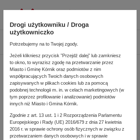
P
r
z
Drogi użytkowniku / Droga
e
użytkowniczko
j
Ś
Biuletyn Informacji Publicznej UMiG Kórnik
Zarządzenie nr 49/2023 z dnia
d
Potrzebujemy na to Twojej zgody.
c
9 maja 2023 r.
ź
i
Jeżeli klikniesz przycisk "Przejdź dalej" lub zamkniesz
d
e
to okno, to wyrazisz zgodę na przetwarzanie przez
Zarządzenie nr 49/2023 z
o
ż
Miasto i Gminę Kórnik oraz podmiotów z nim
t
k
dnia 9 maja 2023 r.
współpracujących Twoich danych osobowych
r
a
zapisywanych w plikach cookies lub za pomocą
e
n
podobnej technologii m. in. w celach marketingowych (w
ś
a
tym poprzez profilowanie i analizowanie) podmiotów
w sprawie: zmiany uchwały budżetowej Miasta i Gminy
c
innych niż Miasto i Gmina Kórnik.
w
Kórnik na 2023 rok
i
i
Zgodnie z art. 13 ust. 1 i 2 Rozporządzenia Parlamentu
g
Pełna treść zarządzenia
Europejskiego i Rady (UE) 2016/679 z dnia 27 kwietnia
a
2016 r. w sprawie ochrony osób fizycznych w związku z
c
przetwarzaniem danych osobowych i w sprawie
Osoba odpowiedzialna za treść: