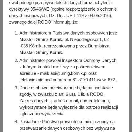
y
swobodnego przepływu takich danych oraz uchylenia
Arleta Kretkowska
j
dyrektywy 95/46/WE (ogólne rozporządzenie o ochronie
Osoba odpowiedzialna za publikację:
danych osobowych, Dz. Urz. UE L 119 z 04.05.2016),
n
Bartosz Przybylski
zwanego dalej RODO informuję, że:
a
Data wytworzenia:
Administratorem Państwa danych osobowych jest:
2023-05-17 09:39:32
Miasto i Gmina Kórnik, pl. Niepodległości 1, 62
-035 Kórnik, reprezentowana przez Burmistrza
Data publikacji:
Miasta i Gminy Kórnik.
2023-05-17 09:40:05
Administrator powołał Inspektora Ochrony Danych,
Data ostatniej modyfikacji:
z którym kontakt możliwy za pośrednictwem
2023-05-17 09:40:05
adresu e - mail: abi@umig.kornik.pl oraz
telefonicznie pod numerem 61 8170 411 wew. 672.
Dane osobowe przetwarzane będą na podstawie
zgody, w związku z art. 6 ust. 1 lit. a RODO.
Zakres danych tj. adres e-mail, numer telefonu,
wykorzystane będą wyłącznie dla potrzeb realizacji
zgłoszenia wydarzenia.
Urząd Miasta i Gminy Kórnik
Posiadacie Państwo prawo do cofnięcia zgody na
pl. Niepodległości 1
przetwarzanie danych osobowych bez wpływu na