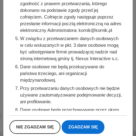
zgodność z prawem przetwarzania, którego
dokonano na podstawie zgody przed jej
cofnięciem. Cofnięcie zgody następuje poprzez
Urząd Miasta i Gminy Kórnik
przesłanie informacji pocztą elektroniczną na adres
pl. Niepodległości 1
elektroniczny Administratora: kornik@kornik.pl
62-035 Kórnik
W związku z przetwarzaniem danych osobowych
w celu wskazanych w pkt. 3 dane osobowe mogą
Sprawdź także
być udostępniane firmie prowadzącej nadzór nad
stroną internetową gminy tj. Nexus Interactive s.c.
Dane osobowe nie będą przekazywane do
państwa trzeciego, ani organizacji
międzynarodowej.
Śledź nas na
Przy przetwarzaniu danych osobowych nie będzie
Facebook
Instagram
używane zautomatyzowane podejmowanie decyzji,
ani profilowanie.
Dane osobowe będą przechowywane przez okres
1 roku od momentu przesłania danych, lub do
momentu wycofania udzielonej zgody.
NIE ZGADZAM SIĘ
ZGADZAM SIĘ
Posiadacie Państwo prawo do żądania od