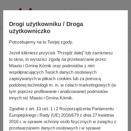
P
r
z
Drogi użytkowniku / Droga
e
użytkowniczko
j
Ś
Biuletyn Informacji Publicznej UMiG Kórnik
Zarządzenie nr 50/2025 z dnia
d
c
Potrzebujemy na to Twojej zgody.
27 marca 2025 r.
ź
i
d
Jeżeli klikniesz przycisk "Przejdź dalej" lub zamkniesz
e
Zarządzenie nr 50/2025 z
to okno, to wyrazisz zgodę na przetwarzanie przez
o
ż
Miasto i Gminę Kórnik oraz podmiotów z nim
t
k
dnia 27 marca 2025 r.
współpracujących Twoich danych osobowych
r
a
zapisywanych w plikach cookies lub za pomocą
e
n
podobnej technologii m. in. w celach marketingowych (w
ś
a
tym poprzez profilowanie i analizowanie) podmiotów
w sprawie: przeprowadzenia doraźnych czynności
c
w
innych niż Miasto i Gmina Kórnik.
nadzorczych w Żłobku „Hocki Klocki” w Kamionkach
i
i
Zgodnie z art. 13 ust. 1 i 2 Rozporządzenia Parlamentu
g
Europejskiego i Rady (UE) 2016/679 z dnia 27 kwietnia
a
Do pobrania
2016 r. w sprawie ochrony osób fizycznych w związku z
c
PDF
-
Zarządzenie nr 50/2025 z dnia 27 marca 2025 r.
przetwarzaniem danych osobowych i w sprawie