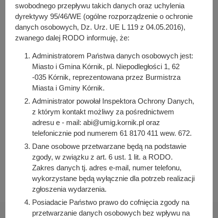
y
(283 KB)
swobodnego przepływu takich danych oraz uchylenia
j
Liczba pobrań: 7
dyrektywy 95/46/WE (ogólne rozporządzenie o ochronie
n
danych osobowych, Dz. Urz. UE L 119 z 04.05.2016),
a
zwanego dalej RODO informuję, że:
Osoba odpowiedzialna za treść:
Administratorem Państwa danych osobowych jest:
Aneta Weber
Miasto i Gmina Kórnik, pl. Niepodległości 1, 62
-035 Kórnik, reprezentowana przez Burmistrza
Osoba odpowiedzialna za publikację:
Miasta i Gminy Kórnik.
Bartosz Przybylski
Administrator powołał Inspektora Ochrony Danych,
Data wytworzenia:
z którym kontakt możliwy za pośrednictwem
2025-04-04 07:36:25
adresu e - mail: abi@umig.kornik.pl oraz
Data publikacji:
telefonicznie pod numerem 61 8170 411 wew. 672.
2025-04-04 07:38:13
Dane osobowe przetwarzane będą na podstawie
zgody, w związku z art. 6 ust. 1 lit. a RODO.
Data ostatniej modyfikacji:
Zakres danych tj. adres e-mail, numer telefonu,
2025-04-04 07:38:13
wykorzystane będą wyłącznie dla potrzeb realizacji
zgłoszenia wydarzenia.
Posiadacie Państwo prawo do cofnięcia zgody na
przetwarzanie danych osobowych bez wpływu na