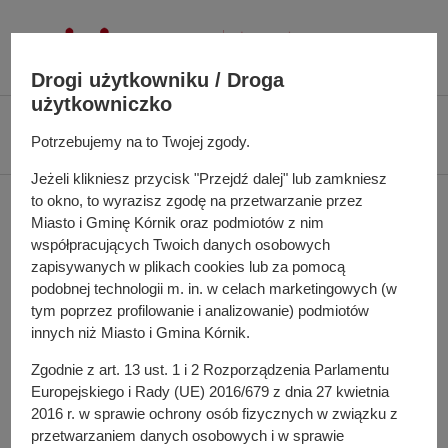
P
r
z
Drogi użytkowniku / Droga
e
użytkowniczko
j
Ś
Biuletyn Informacji Publicznej UMiG Kórnik
Zarządzenie nr 55/2024 z dnia
d
c
Potrzebujemy na to Twojej zgody.
29 maja 2024 r.
ź
i
Jeżeli klikniesz przycisk "Przejdź dalej" lub zamkniesz
d
e
Zarządzenie nr 55/2024 z
to okno, to wyrazisz zgodę na przetwarzanie przez
o
ż
Miasto i Gminę Kórnik oraz podmiotów z nim
t
k
dnia 29 maja 2024 r.
współpracujących Twoich danych osobowych
r
a
zapisywanych w plikach cookies lub za pomocą
e
n
podobnej technologii m. in. w celach marketingowych (w
ś
a
tym poprzez profilowanie i analizowanie) podmiotów
c
innych niż Miasto i Gmina Kórnik.
w
Do pobrania
i
i
Zgodnie z art. 13 ust. 1 i 2 Rozporządzenia Parlamentu
PDF
-
Zarządzenie nr 55/2024 z dnia 29 maja 2024 r.
g
Europejskiego i Rady (UE) 2016/679 z dnia 27 kwietnia
(355.64 KB)
a
2016 r. w sprawie ochrony osób fizycznych w związku z
Liczba pobrań: 4
c
przetwarzaniem danych osobowych i w sprawie