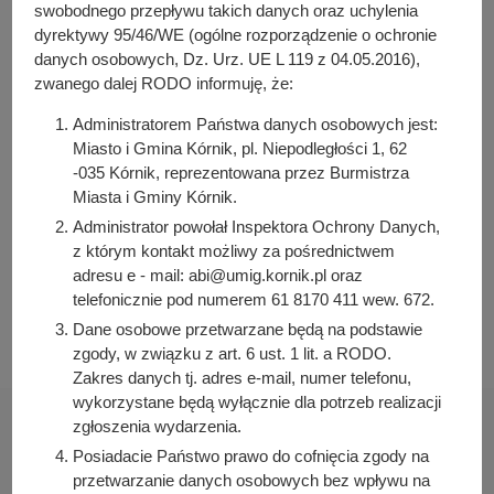
y
swobodnego przepływu takich danych oraz uchylenia
j
dyrektywy 95/46/WE (ogólne rozporządzenie o ochronie
Osoba odpowiedzialna za treść:
n
danych osobowych, Dz. Urz. UE L 119 z 04.05.2016),
Przemysław Pacholski
zwanego dalej RODO informuję, że:
a
Osoba odpowiedzialna za publikację:
Administratorem Państwa danych osobowych jest:
Julia Łabudek
Miasto i Gmina Kórnik, pl. Niepodległości 1, 62
-035 Kórnik, reprezentowana przez Burmistrza
Data wytworzenia:
2024-06-28 09:47:48
Miasta i Gminy Kórnik.
Administrator powołał Inspektora Ochrony Danych,
Data publikacji:
z którym kontakt możliwy za pośrednictwem
2024-06-28 09:48:46
adresu e - mail: abi@umig.kornik.pl oraz
Data ostatniej modyfikacji:
telefonicznie pod numerem 61 8170 411 wew. 672.
2024-06-28 09:48:46
Dane osobowe przetwarzane będą na podstawie
zgody, w związku z art. 6 ust. 1 lit. a RODO.
Zakres danych tj. adres e-mail, numer telefonu,
wykorzystane będą wyłącznie dla potrzeb realizacji
zgłoszenia wydarzenia.
Posiadacie Państwo prawo do cofnięcia zgody na
przetwarzanie danych osobowych bez wpływu na