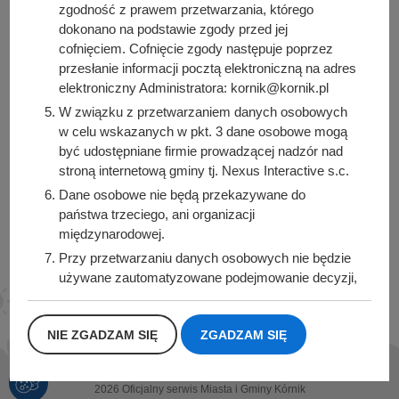
zgodność z prawem przetwarzania, którego
Urząd Miasta i Gminy Kórnik
dokonano na podstawie zgody przed jej
cofnięciem. Cofnięcie zgody następuje poprzez
pl. Niepodległości 1
przesłanie informacji pocztą elektroniczną na adres
62-035 Kórnik
elektroniczny Administratora: kornik@kornik.pl
Sprawdź także
W związku z przetwarzaniem danych osobowych
w celu wskazanych w pkt. 3 dane osobowe mogą
być udostępniane firmie prowadzącej nadzór nad
stroną internetową gminy tj. Nexus Interactive s.c.
Dane osobowe nie będą przekazywane do
Śledź nas na
państwa trzeciego, ani organizacji
Facebook
Instagram
międzynarodowej.
Przy przetwarzaniu danych osobowych nie będzie
używane zautomatyzowane podejmowanie decyzji,
ani profilowanie.
Dane osobowe będą przechowywane przez okres
NIE ZGADZAM SIĘ
ZGADZAM SIĘ
1 roku od momentu przesłania danych, lub do
momentu wycofania udzielonej zgody.
Posiadacie Państwo prawo do żądania od
2026 Oficjalny serwis Miasta i Gminy Kórnik