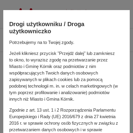
P
r
z
Drogi użytkowniku / Droga
e
użytkowniczko
j
Ś
Biuletyn Informacji Publicznej UMiG Kórnik
Zarządzenie nr 56/2023 z dnia
d
c
Potrzebujemy na to Twojej zgody.
25 maja 2023 r.
ź
i
Jeżeli klikniesz przycisk "Przejdź dalej" lub zamkniesz
d
e
Zarządzenie nr 56/2023 z
to okno, to wyrazisz zgodę na przetwarzanie przez
o
ż
Miasto i Gminę Kórnik oraz podmiotów z nim
t
k
dnia 25 maja 2023 r.
współpracujących Twoich danych osobowych
r
a
zapisywanych w plikach cookies lub za pomocą
e
n
podobnej technologii m. in. w celach marketingowych (w
ś
a
tym poprzez profilowanie i analizowanie) podmiotów
w sprawie: zmiany zarządzenia w sprawie powołania
c
innych niż Miasto i Gmina Kórnik.
w
komisji konkursowej dla wyłonienia kandydata na
i
i
stanowisko dyrektora Szkoły Podstawowej im.
Zgodnie z art. 13 ust. 1 i 2 Rozporządzenia Parlamentu
g
Europejskiego i Rady (UE) 2016/679 z dnia 27 kwietnia
Sprawiedliwych wśród Narodów Świata w Kamionkach, ul.
a
2016 r. w sprawie ochrony osób fizycznych w związku z
Mieczewska 36
c
przetwarzaniem danych osobowych i w sprawie