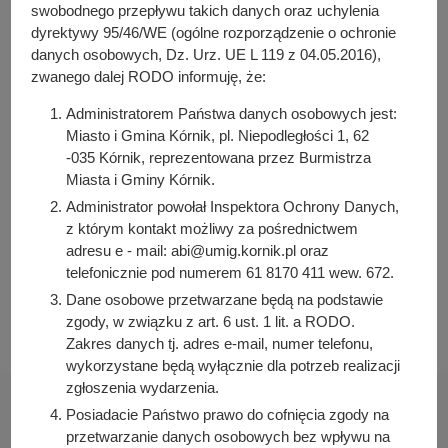
y
Pełna treść zarządzenia
swobodnego przepływu takich danych oraz uchylenia
j
dyrektywy 95/46/WE (ogólne rozporządzenie o ochronie
n
danych osobowych, Dz. Urz. UE L 119 z 04.05.2016),
Osoba odpowiedzialna za treść:
zwanego dalej RODO informuję, że:
a
Aneta Weber
Administratorem Państwa danych osobowych jest:
Osoba odpowiedzialna za publikację:
Miasto i Gmina Kórnik, pl. Niepodległości 1, 62
Bartosz Przybylski
-035 Kórnik, reprezentowana przez Burmistrza
Data wytworzenia:
Miasta i Gminy Kórnik.
2023-06-02 09:24:24
Administrator powołał Inspektora Ochrony Danych,
z którym kontakt możliwy za pośrednictwem
Data publikacji:
adresu e - mail: abi@umig.kornik.pl oraz
2023-06-02 09:38:16
telefonicznie pod numerem 61 8170 411 wew. 672.
Data ostatniej modyfikacji:
Dane osobowe przetwarzane będą na podstawie
2023-06-02 09:38:16
zgody, w związku z art. 6 ust. 1 lit. a RODO.
Zakres danych tj. adres e-mail, numer telefonu,
wykorzystane będą wyłącznie dla potrzeb realizacji
zgłoszenia wydarzenia.
Posiadacie Państwo prawo do cofnięcia zgody na
przetwarzanie danych osobowych bez wpływu na