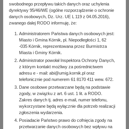
y
swobodnego przepływu takich danych oraz uchylenia
j
Do pobrania
dyrektywy 95/46/WE (ogólne rozporządzenie o ochronie
n
danych osobowych, Dz. Urz. UE L 119 z 04.05.2016),
PDF
-
Zarządzenie nr 57/2026 z dnia 27 kwietnia 2026 r.
a
zwanego dalej RODO informuję, że:
(166.69 KB)
Liczba pobrań: 2
Administratorem Państwa danych osobowych jest:
Miasto i Gmina Kórnik, pl. Niepodległości 1, 62
-035 Kórnik, reprezentowana przez Burmistrza
Miasta i Gminy Kórnik.
Osoba odpowiedzialna za treść:
Izabela Kozłowska
Administrator powołał Inspektora Ochrony Danych,
z którym kontakt możliwy za pośrednictwem
Osoba odpowiedzialna za publikację:
adresu e - mail: abi@umig.kornik.pl oraz
Bartosz Przybylski
telefonicznie pod numerem 61 8170 411 wew. 672.
Data wytworzenia:
Dane osobowe przetwarzane będą na podstawie
2026-04-28 13:41:41
zgody, w związku z art. 6 ust. 1 lit. a RODO.
Data publikacji:
Zakres danych tj. adres e-mail, numer telefonu,
2026-04-28 13:46:44
wykorzystane będą wyłącznie dla potrzeb realizacji
zgłoszenia wydarzenia.
Data ostatniej modyfikacji:
Posiadacie Państwo prawo do cofnięcia zgody na
2026-04-28 13:46:44
przetwarzanie danych osobowych bez wpływu na