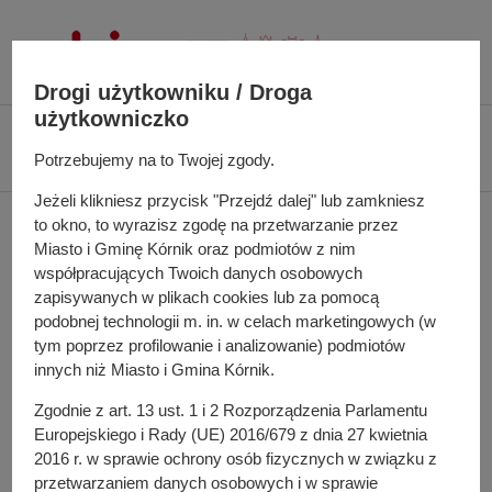
P
r
z
Drogi użytkowniku / Droga
e
użytkowniczko
j
Ś
Biuletyn Informacji Publicznej UMiG Kórnik
Zarządzenie nr 57/2026 z dnia
d
c
Potrzebujemy na to Twojej zgody.
27 kwietnia 2026 r.
ź
i
d
Jeżeli klikniesz przycisk "Przejdź dalej" lub zamkniesz
e
Zarządzenie nr 57/2026 z
o
to okno, to wyrazisz zgodę na przetwarzanie przez
ż
Miasto i Gminę Kórnik oraz podmiotów z nim
t
k
dnia 27 kwietnia 2026 r.
współpracujących Twoich danych osobowych
r
a
zapisywanych w plikach cookies lub za pomocą
e
n
podobnej technologii m. in. w celach marketingowych (w
ś
a
tym poprzez profilowanie i analizowanie) podmiotów
w sprawie powołania składu osobowego Komisji
c
w
innych niż Miasto i Gmina Kórnik.
Konkursowej opiniującej oferty złożone w III otwartym
i
i
konkursie ofert na wsparcie realizacji zadań publicznych
Zgodnie z art. 13 ust. 1 i 2 Rozporządzenia Parlamentu
g
Miasta i Gminy Kórnik w roku 2026 oraz nadania jej
Europejskiego i Rady (UE) 2016/679 z dnia 27 kwietnia
a
2016 r. w sprawie ochrony osób fizycznych w związku z
Regulaminu
c
przetwarzaniem danych osobowych i w sprawie