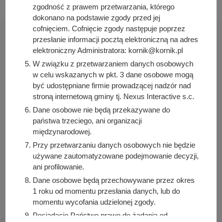
zgodność z prawem przetwarzania, którego
dokonano na podstawie zgody przed jej
cofnięciem. Cofnięcie zgody następuje poprzez
przesłanie informacji pocztą elektroniczną na adres
elektroniczny Administratora: kornik@kornik.pl
W związku z przetwarzaniem danych osobowych
Urząd Miasta i Gminy Kórnik
w celu wskazanych w pkt. 3 dane osobowe mogą
pl. Niepodległości 1
być udostępniane firmie prowadzącej nadzór nad
stroną internetową gminy tj. Nexus Interactive s.c.
62-035 Kórnik
Dane osobowe nie będą przekazywane do
Sprawdź także
państwa trzeciego, ani organizacji
międzynarodowej.
Przy przetwarzaniu danych osobowych nie będzie
używane zautomatyzowane podejmowanie decyzji,
ani profilowanie.
Śledź nas na
Dane osobowe będą przechowywane przez okres
Facebook
Instagram
1 roku od momentu przesłania danych, lub do
momentu wycofania udzielonej zgody.
Posiadacie Państwo prawo do żądania od