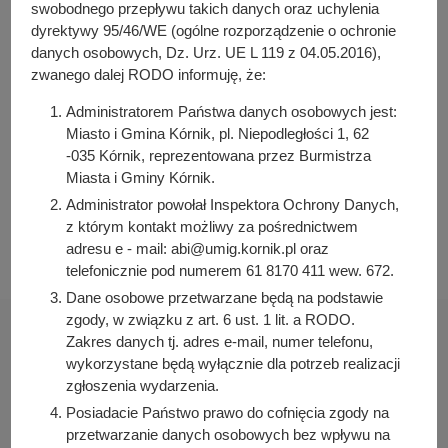
y
swobodnego przepływu takich danych oraz uchylenia
Iwona Pawłowicz-Napieralska
j
dyrektywy 95/46/WE (ogólne rozporządzenie o ochronie
Osoba odpowiedzialna za publikację:
danych osobowych, Dz. Urz. UE L 119 z 04.05.2016),
n
Julia Łabudek
zwanego dalej RODO informuję, że:
a
Data wytworzenia:
Administratorem Państwa danych osobowych jest:
2022-05-18 13:06:50
Miasto i Gmina Kórnik, pl. Niepodległości 1, 62
-035 Kórnik, reprezentowana przez Burmistrza
Data publikacji:
Miasta i Gminy Kórnik.
2022-05-18 13:10:34
Administrator powołał Inspektora Ochrony Danych,
Data ostatniej modyfikacji:
z którym kontakt możliwy za pośrednictwem
2022-05-18 13:12:24
adresu e - mail: abi@umig.kornik.pl oraz
telefonicznie pod numerem 61 8170 411 wew. 672.
Dane osobowe przetwarzane będą na podstawie
zgody, w związku z art. 6 ust. 1 lit. a RODO.
Zakres danych tj. adres e-mail, numer telefonu,
wykorzystane będą wyłącznie dla potrzeb realizacji
zgłoszenia wydarzenia.
Urząd Miasta i Gminy Kórnik
Posiadacie Państwo prawo do cofnięcia zgody na
pl. Niepodległości 1
przetwarzanie danych osobowych bez wpływu na