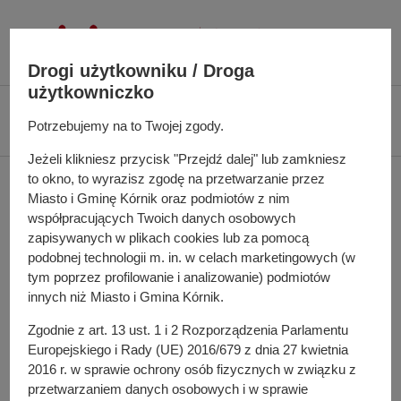
P
r
z
Drogi użytkowniku / Droga
e
użytkowniczko
j
Ś
Biuletyn Informacji Publicznej UMiG Kórnik
Zarządzenie nr 67/2022 z dnia
d
Potrzebujemy na to Twojej zgody.
c
5 maja 2022 r.
ź
i
Jeżeli klikniesz przycisk "Przejdź dalej" lub zamkniesz
d
e
to okno, to wyrazisz zgodę na przetwarzanie przez
Zarządzenie nr 67/2022 z
o
ż
Miasto i Gminę Kórnik oraz podmiotów z nim
t
k
dnia 5 maja 2022 r.
współpracujących Twoich danych osobowych
r
a
zapisywanych w plikach cookies lub za pomocą
e
n
podobnej technologii m. in. w celach marketingowych (w
ś
a
tym poprzez profilowanie i analizowanie) podmiotów
w sprawie: zmiany Regulaminu Organizacyjnego Urzędu
c
innych niż Miasto i Gmina Kórnik.
w
Miasta i Gminy Kórnik
i
i
Zgodnie z art. 13 ust. 1 i 2 Rozporządzenia Parlamentu
g
Pełna treść zarządzenia
Europejskiego i Rady (UE) 2016/679 z dnia 27 kwietnia
a
2016 r. w sprawie ochrony osób fizycznych w związku z
c
przetwarzaniem danych osobowych i w sprawie
Osoba odpowiedzialna za treść: