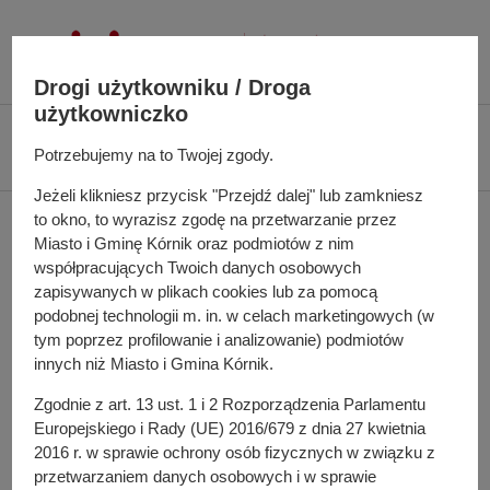
P
r
z
Drogi użytkowniku / Droga
e
użytkowniczko
j
Ś
Biuletyn Informacji Publicznej UMiG Kórnik
Zarządzenie nr 70/2022 z dnia
d
Potrzebujemy na to Twojej zgody.
c
11 maja 2022 r.
ź
i
Jeżeli klikniesz przycisk "Przejdź dalej" lub zamkniesz
d
e
to okno, to wyrazisz zgodę na przetwarzanie przez
Zarządzenie nr 70/2022 z
o
ż
Miasto i Gminę Kórnik oraz podmiotów z nim
t
k
dnia 11 maja 2022 r.
współpracujących Twoich danych osobowych
r
a
zapisywanych w plikach cookies lub za pomocą
e
n
podobnej technologii m. in. w celach marketingowych (w
ś
a
tym poprzez profilowanie i analizowanie) podmiotów
w sprawie: powołania Komisji Rekrutacyjnej do wyboru
c
innych niż Miasto i Gmina Kórnik.
w
kandydata na stanowisko pracownika utrzymania czystości
i
i
Zgodnie z art. 13 ust. 1 i 2 Rozporządzenia Parlamentu
w Urzędzie Miasta i Gminy Kórnik
g
Europejskiego i Rady (UE) 2016/679 z dnia 27 kwietnia
a
Pełna treść zarządzenia
2016 r. w sprawie ochrony osób fizycznych w związku z
c
przetwarzaniem danych osobowych i w sprawie