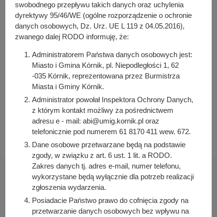
y
swobodnego przepływu takich danych oraz uchylenia
Osoba odpowiedzialna za treść:
j
dyrektywy 95/46/WE (ogólne rozporządzenie o ochronie
Henryka Kalinowska
danych osobowych, Dz. Urz. UE L 119 z 04.05.2016),
n
zwanego dalej RODO informuję, że:
Osoba odpowiedzialna za publikację:
a
Bartosz Przybylski
Administratorem Państwa danych osobowych jest:
Data wytworzenia:
Miasto i Gmina Kórnik, pl. Niepodległości 1, 62
2022-05-13 08:28:48
-035 Kórnik, reprezentowana przez Burmistrza
Miasta i Gminy Kórnik.
Data publikacji:
2022-05-13 08:31:18
Administrator powołał Inspektora Ochrony Danych,
z którym kontakt możliwy za pośrednictwem
Data ostatniej modyfikacji:
adresu e - mail: abi@umig.kornik.pl oraz
2022-05-13 08:31:18
telefonicznie pod numerem 61 8170 411 wew. 672.
Dane osobowe przetwarzane będą na podstawie
zgody, w związku z art. 6 ust. 1 lit. a RODO.
Zakres danych tj. adres e-mail, numer telefonu,
wykorzystane będą wyłącznie dla potrzeb realizacji
zgłoszenia wydarzenia.
Posiadacie Państwo prawo do cofnięcia zgody na
Urząd Miasta i Gminy Kórnik
przetwarzanie danych osobowych bez wpływu na