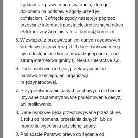
zgodność z prawem przetwarzania, którego
2026-01-20 08:12:29
dokonano na podstawie zgody przed jej
cofnięciem. Cofnięcie zgody następuje poprzez
przesłanie informacji pocztą elektroniczną na adres
elektroniczny Administratora: kornik@kornik.pl
W związku z przetwarzaniem danych osobowych
w celu wskazanych w pkt. 3 dane osobowe mogą
być udostępniane firmie prowadzącej nadzór nad
Urząd Miasta i Gminy Kórnik
stroną internetową gminy tj. Nexus Interactive s.c.
pl. Niepodległości 1
Dane osobowe nie będą przekazywane do
62-035 Kórnik
państwa trzeciego, ani organizacji
międzynarodowej.
Sprawdź także
Przy przetwarzaniu danych osobowych nie będzie
używane zautomatyzowane podejmowanie decyzji,
ani profilowanie.
Dane osobowe będą przechowywane przez okres
Śledź nas na
1 roku od momentu przesłania danych, lub do
momentu wycofania udzielonej zgody.
Facebook
Instagram
Posiadacie Państwo prawo do żądania od