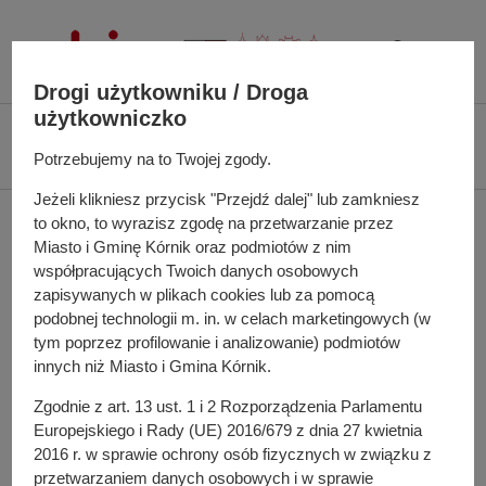
P
r
z
Drogi użytkowniku / Droga
e
użytkowniczko
j
Ś
Biuletyn Informacji Publicznej UMiG Kórnik
Zarządzenie nr 7/2026 z dnia
d
c
Potrzebujemy na to Twojej zgody.
13 stycznia 2026 r.
ź
i
d
Jeżeli klikniesz przycisk "Przejdź dalej" lub zamkniesz
e
Zarządzenie nr 7/2026 z
o
to okno, to wyrazisz zgodę na przetwarzanie przez
ż
t
Miasto i Gminę Kórnik oraz podmiotów z nim
k
dnia 13 stycznia 2026 r.
współpracujących Twoich danych osobowych
r
a
zapisywanych w plikach cookies lub za pomocą
e
n
podobnej technologii m. in. w celach marketingowych (w
ś
a
tym poprzez profilowanie i analizowanie) podmiotów
w sprawie powołania komisji przetargowej do
c
w
innych niż Miasto i Gmina Kórnik.
przygotowania i przeprowadzenia postępowania o
i
i
wartości wyższej niż próg unijny: o którym mowa w art. 3
Zgodnie z art. 13 ust. 1 i 2 Rozporządzenia Parlamentu
g
ust. 1 pkt 1. ustawy z dnia 11 września 2019 r. - Prawo
Europejskiego i Rady (UE) 2016/679 z dnia 27 kwietnia
a
zamówień publicznych; pn: „Opracowanie dokumentacji
2016 r. w sprawie ochrony osób fizycznych w związku z
c
przetwarzaniem danych osobowych i w sprawie
projektowej budynku Szkoły Podstawowej nr 3 w Kórniku