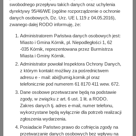
y
swobodnego przepływu takich danych oraz uchylenia
(obręb Bnin)”
j
dyrektywy 95/46/WE (ogólne rozporządzenie o ochronie
n
danych osobowych, Dz. Urz. UE L 119 z 04.05.2016),
a
Do pobrania
zwanego dalej RODO informuję, że:
PDF
-
Zarządzenie nr 7/2026 z dnia 13 stycznia 2026 r.
Administratorem Państwa danych osobowych jest:
(60.19 KB)
Miasto i Gmina Kórnik, pl. Niepodległości 1, 62
Liczba pobrań: 4
-035 Kórnik, reprezentowana przez Burmistrza
Miasta i Gminy Kórnik.
Administrator powołał Inspektora Ochrony Danych,
z którym kontakt możliwy za pośrednictwem
Osoba odpowiedzialna za treść:
adresu e - mail: abi@umig.kornik.pl oraz
Edyta Słabolepsza
telefonicznie pod numerem 61 8170 411 wew. 672.
Osoba odpowiedzialna za publikację:
Dane osobowe przetwarzane będą na podstawie
Bartosz Przybylski
zgody, w związku z art. 6 ust. 1 lit. a RODO.
Data wytworzenia:
Zakres danych tj. adres e-mail, numer telefonu,
2026-01-20 08:11:26
wykorzystane będą wyłącznie dla potrzeb realizacji
zgłoszenia wydarzenia.
Data publikacji:
2026-01-20 08:12:29
Posiadacie Państwo prawo do cofnięcia zgody na
przetwarzanie danych osobowych bez wpływu na
Data ostatniej modyfikacji: