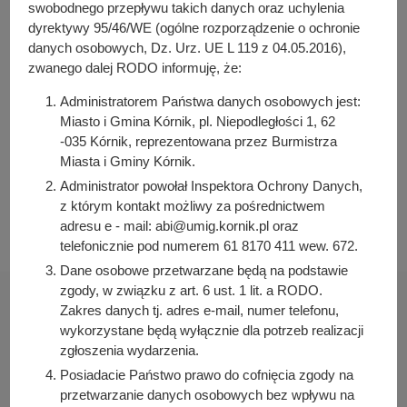
y
swobodnego przepływu takich danych oraz uchylenia
Arleta Kretkowska
j
dyrektywy 95/46/WE (ogólne rozporządzenie o ochronie
Osoba odpowiedzialna za publikację:
danych osobowych, Dz. Urz. UE L 119 z 04.05.2016),
n
Bartosz Przybylski
zwanego dalej RODO informuję, że:
a
Data wytworzenia:
Administratorem Państwa danych osobowych jest:
2023-07-07 14:48:04
Miasto i Gmina Kórnik, pl. Niepodległości 1, 62
-035 Kórnik, reprezentowana przez Burmistrza
Data publikacji:
Miasta i Gminy Kórnik.
2023-07-07 14:48:57
Administrator powołał Inspektora Ochrony Danych,
Data ostatniej modyfikacji:
z którym kontakt możliwy za pośrednictwem
2023-07-07 14:48:57
adresu e - mail: abi@umig.kornik.pl oraz
telefonicznie pod numerem 61 8170 411 wew. 672.
Dane osobowe przetwarzane będą na podstawie
zgody, w związku z art. 6 ust. 1 lit. a RODO.
Zakres danych tj. adres e-mail, numer telefonu,
wykorzystane będą wyłącznie dla potrzeb realizacji
zgłoszenia wydarzenia.
Urząd Miasta i Gminy Kórnik
Posiadacie Państwo prawo do cofnięcia zgody na
pl. Niepodległości 1
przetwarzanie danych osobowych bez wpływu na