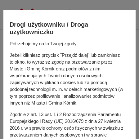
P
r
z
Drogi użytkowniku / Droga
e
użytkowniczko
j
Ś
Biuletyn Informacji Publicznej UMiG Kórnik
Zarządzenie nr 76/2023 z dnia
d
Potrzebujemy na to Twojej zgody.
c
30 czerwca 2023 r.
ź
i
Jeżeli klikniesz przycisk "Przejdź dalej" lub zamkniesz
d
e
to okno, to wyrazisz zgodę na przetwarzanie przez
Zarządzenie nr 76/2023 z
o
ż
Miasto i Gminę Kórnik oraz podmiotów z nim
t
k
dnia 30 czerwca 2023 r.
współpracujących Twoich danych osobowych
r
a
zapisywanych w plikach cookies lub za pomocą
e
n
podobnej technologii m. in. w celach marketingowych (w
ś
a
tym poprzez profilowanie i analizowanie) podmiotów
w sprawie: zmiany uchwały budżetowej Miasta i Gminy
c
innych niż Miasto i Gmina Kórnik.
w
Kórnik na 2023 rok
i
i
Zgodnie z art. 13 ust. 1 i 2 Rozporządzenia Parlamentu
g
Pełna treść zarządzenia
Europejskiego i Rady (UE) 2016/679 z dnia 27 kwietnia
a
2016 r. w sprawie ochrony osób fizycznych w związku z
c
przetwarzaniem danych osobowych i w sprawie
Osoba odpowiedzialna za treść: