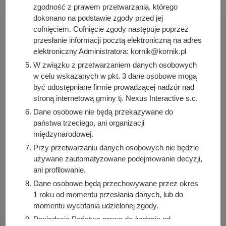
zgodność z prawem przetwarzania, którego
dokonano na podstawie zgody przed jej
cofnięciem. Cofnięcie zgody następuje poprzez
przesłanie informacji pocztą elektroniczną na adres
elektroniczny Administratora: kornik@kornik.pl
W związku z przetwarzaniem danych osobowych
Urząd Miasta i Gminy Kórnik
w celu wskazanych w pkt. 3 dane osobowe mogą
pl. Niepodległości 1
być udostępniane firmie prowadzącej nadzór nad
stroną internetową gminy tj. Nexus Interactive s.c.
62-035 Kórnik
Dane osobowe nie będą przekazywane do
Sprawdź także
państwa trzeciego, ani organizacji
międzynarodowej.
Przy przetwarzaniu danych osobowych nie będzie
używane zautomatyzowane podejmowanie decyzji,
Śledź nas na
ani profilowanie.
Dane osobowe będą przechowywane przez okres
Facebook
Instagram
1 roku od momentu przesłania danych, lub do
momentu wycofania udzielonej zgody.
Posiadacie Państwo prawo do żądania od