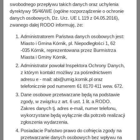
y
(334.65 KB)
swobodnego przepływu takich danych oraz uchylenia
j
Liczba pobrań: 9
dyrektywy 95/46/WE (ogólne rozporządzenie o ochronie
n
danych osobowych, Dz. Urz. UE L 119 z 04.05.2016),
PDF
-
Załącznik do zarządzenia 80/2024 z dnia 8 lipca
a
zwanego dalej RODO informuję, że:
2024 r.pdf (748.54 KB)
Liczba pobrań: 15
Administratorem Państwa danych osobowych jest:
Miasto i Gmina Kórnik, pl. Niepodległości 1, 62
-035 Kórnik, reprezentowana przez Burmistrza
Miasta i Gminy Kórnik.
Osoba odpowiedzialna za treść:
Aneta Templewicz
Administrator powołał Inspektora Ochrony Danych,
z którym kontakt możliwy za pośrednictwem
Osoba odpowiedzialna za publikację:
adresu e - mail: abi@umig.kornik.pl oraz
Julia Łabudek
telefonicznie pod numerem 61 8170 411 wew. 672.
Data wytworzenia:
Dane osobowe przetwarzane będą na podstawie
2024-07-09 08:36:14
zgody, w związku z art. 6 ust. 1 lit. a RODO.
Data publikacji:
Zakres danych tj. adres e-mail, numer telefonu,
2024-07-09 08:38:16
wykorzystane będą wyłącznie dla potrzeb realizacji
zgłoszenia wydarzenia.
Data ostatniej modyfikacji:
Posiadacie Państwo prawo do cofnięcia zgody na
2024-07-09 08:38:16
przetwarzanie danych osobowych bez wpływu na