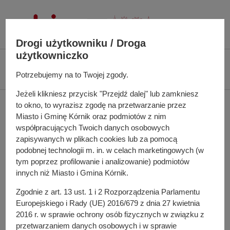
P
r
z
Drogi użytkowniku / Droga
e
użytkowniczko
j
Ś
Biuletyn Informacji Publicznej UMiG Kórnik
Zarządzenie nr 80/2024 z dnia
d
c
Potrzebujemy na to Twojej zgody.
8 lipca 2024 r.
ź
i
d
Jeżeli klikniesz przycisk "Przejdź dalej" lub zamkniesz
e
Zarządzenie nr 80/2024 z
o
to okno, to wyrazisz zgodę na przetwarzanie przez
ż
Miasto i Gminę Kórnik oraz podmiotów z nim
t
k
dnia 8 lipca 2024 r.
współpracujących Twoich danych osobowych
r
a
zapisywanych w plikach cookies lub za pomocą
e
n
podobnej technologii m. in. w celach marketingowych (w
ś
a
tym poprzez profilowanie i analizowanie) podmiotów
W sprawie: ogłoszenia wykazu nieruchomości
c
w
innych niż Miasto i Gmina Kórnik.
przeznaczonych do dzierżawy i użyczenia.
i
i
Zgodnie z art. 13 ust. 1 i 2 Rozporządzenia Parlamentu
g
Europejskiego i Rady (UE) 2016/679 z dnia 27 kwietnia
a
Do pobrania
2016 r. w sprawie ochrony osób fizycznych w związku z
c
PDF
-
Zarządzenie nr 80/2024 z dnia 8 lipca 2024 r.
przetwarzaniem danych osobowych i w sprawie