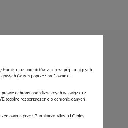
Sprawdź także
inę Kórnik oraz podmiotów z nim współpracujących
Śledź nas na
ngowych (w tym poprzez profilowanie i
Facebook
Instagram
KSeF
w sprawie ochrony osób fizycznych w związku z
E (ogólne rozporządzenie o ochronie danych
prezentowana przez Burmistrza Miasta i Gminy