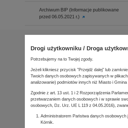
Archiwum BIP (Informacje publikowane
przed 06.05.2021 r.)
Na skróty
Drogi użytkowniku / Droga użytkow
Sołectwa
Gospoda
Potrzebujemy na to Twojej zgody.
Urząd Miasta i Gminy Kórnik
Budżet ob
pl. Niepodległości 1
Jeżeli klikniesz przycisk "Przejdź dalej" lub zamk
Konsultac
62-035 Kórnik
Twoich danych osobowych zapisywanych w plikach co
Kórniczan
analizowanie) podmiotów innych niż Miasto i Gmina 
Portal or
Zgodnie z art. 13 ust. 1 i 2 Rozporządzenia Parlam
Kórnik w
przetwarzaniem danych osobowych i w sprawie swob
osobowych, Dz. Urz. UE L 119 z 04.05.2016), zwan
Administratorem Państwa danych osobowych jes
Kórnik.