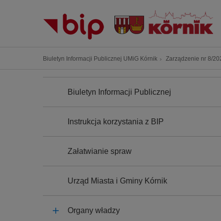
P
r
z
e
j
Ś
Biuletyn Informacji Publicznej UMiG Kórnik
Zarządzenie nr 8/202
d
c
ź
N
i
A
d
Biuletyn Informacji Publicznej
e
W
o
I
ż
G
t
k
A
Instrukcja korzystania z BIP
r
C
a
J
e
n
A
ś
Załatwianie spraw
a
c
w
i
i
Urząd Miasta i Gminy Kórnik
g
a
Organy władzy
c