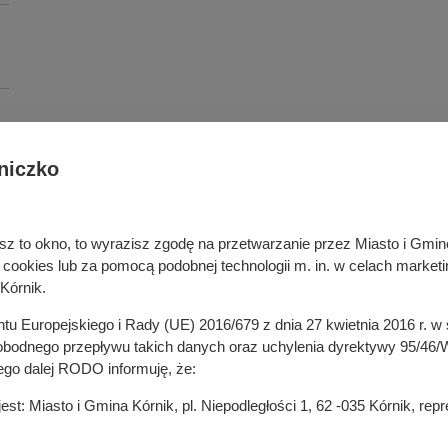
niczko
Deklaracja dostępności cyfrowej
rka odpadami
Cyberbezpieczeństwo
ywatelski
Mapa serwisu
niesz to okno, to wyrazisz zgodę na przetwarzanie przez Miasto i Gm
je
Rejestr zmian
okies lub za pomocą podobnej technologii m. in. w celach marketi
in
Zasady wystawiania faktur
Kórnik.
ustrukturyzowanych w Systemie 
ganizacji pozarządowych
entu Europejskiego i Rady (UE) 2016/679 z dnia 27 kwietnia 2016 r. 
 mediach
odnego przepływu takich danych oraz uchylenia dyrektywy 95/46/W
ego dalej RODO informuję, że:
t: Miasto i Gmina Kórnik, pl. Niepodległości 1, 62 -035 Kórnik, re