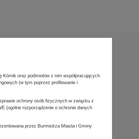
Sprawdź także
inę Kórnik oraz podmiotów z nim współpracujących
Śledź nas na
ngowych (w tym poprzez profilowanie i
Facebook
Instagram
KSeF
w sprawie ochrony osób fizycznych w związku z
E (ogólne rozporządzenie o ochronie danych
prezentowana przez Burmistrza Miasta i Gminy