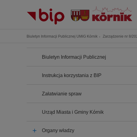
P
r
z
e
j
Ś
Biuletyn Informacji Publicznej UMiG Kórnik
Zarządzenie nr 8/202
d
c
ź
N
i
A
d
Biuletyn Informacji Publicznej
e
W
o
I
ż
G
t
k
A
Instrukcja korzystania z BIP
r
C
a
J
e
n
A
ś
Załatwianie spraw
a
c
w
i
i
Urząd Miasta i Gminy Kórnik
g
a
Organy władzy
c