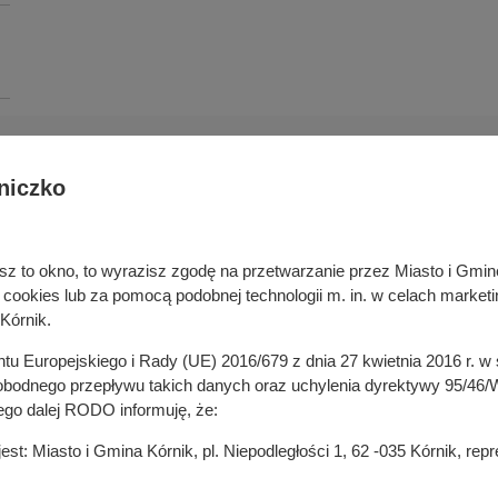
niczko
Deklaracja dostępności cyfrowej
rka odpadami
Cyberbezpieczeństwo
ywatelski
Mapa serwisu
niesz to okno, to wyrazisz zgodę na przetwarzanie przez Miasto i Gm
je
Rejestr zmian
okies lub za pomocą podobnej technologii m. in. w celach marketi
in
Zasady wystawiania faktur
Kórnik.
ustrukturyzowanych w Systemie 
ganizacji pozarządowych
entu Europejskiego i Rady (UE) 2016/679 z dnia 27 kwietnia 2016 r. 
 mediach
odnego przepływu takich danych oraz uchylenia dyrektywy 95/46/W
ego dalej RODO informuję, że:
t: Miasto i Gmina Kórnik, pl. Niepodległości 1, 62 -035 Kórnik, re