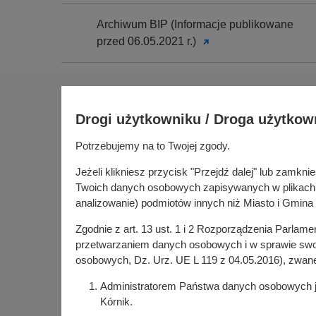
Archiwum BIP (Informacje publikowane
przed 06.05.2021 r.)
Na skróty
Drogi użytkowniku / Droga użytkow
Sołectwa
Gospoda
Potrzebujemy na to Twojej zgody.
Urząd Miasta i Gminy Kórnik
Budżet ob
pl. Niepodległości 1
Jeżeli klikniesz przycisk "Przejdź dalej" lub zamk
Konsultac
62-035 Kórnik
Twoich danych osobowych zapisywanych w plikach co
Kórniczan
analizowanie) podmiotów innych niż Miasto i Gmina 
Portal or
Zgodnie z art. 13 ust. 1 i 2 Rozporządzenia Parlam
Kórnik w
przetwarzaniem danych osobowych i w sprawie swob
osobowych, Dz. Urz. UE L 119 z 04.05.2016), zwan
Administratorem Państwa danych osobowych jes
Kórnik.